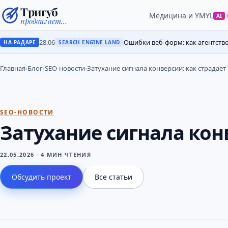
Тригуб
Медицина и YMYL
AI
продвигает…
28.06
Ошибки веб-форм: как агентств
НА РАДАРЕ
SEARCH ENGINE LAND
Главная
›
Блог
›
SEO-новости
›
Затухание сигнала конверсии: как страдает
SEO-НОВОСТИ
Затухание сигнала кон
22.05.2026
·
4 МИН ЧТЕНИЯ
Обсудить проект
Все статьи