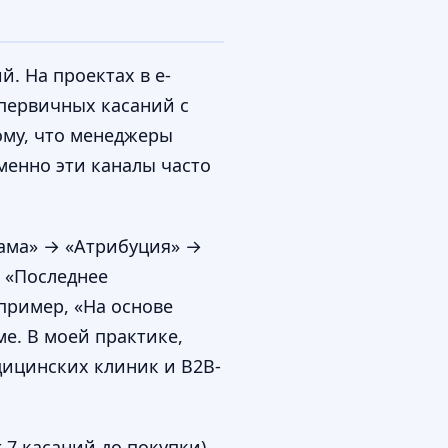
. На проектах в e-
 первичных касаний с
ому, что менеджеры
енно эти каналы часто
лама» → «Атрибуция» →
и «Последнее
пример, «На основе
е. В моей практике,
едицинских клиник и B2B-
7 касаний до покупки),