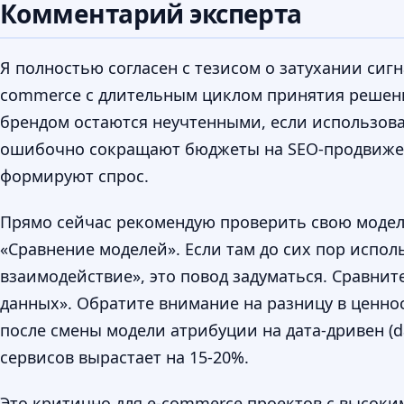
Комментарий эксперта
Я полностью согласен с тезисом о затухании сигн
commerce с длительным циклом принятия решения 
брендом остаются неучтенными, если использоват
ошибочно сокращают бюджеты на SEO-продвижени
формируют спрос.
Прямо сейчас рекомендую проверить свою модель 
«Сравнение моделей». Если там до сих пор испол
взаимодействие», это повод задуматься. Сравнит
данных». Обратите внимание на разницу в ценно
после смены модели атрибуции на дата-дривен (d
сервисов вырастает на 15-20%.
Это критично для e-commerce проектов с высоким