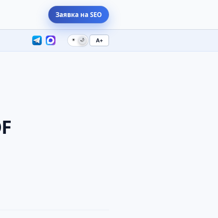
Заявка на SEO
☀
🌙
A+
OF