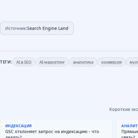
Источник:
Search Engine Land
ТЕГИ:
AI в SEO
AI-маркетинг
аналитика
конверсия
мул
Короткие эк
ИНДЕКСАЦИЯ
АНАЛИТ
GSC отклоняет запрос на индексацию - что
Прямые
делать?
связь?