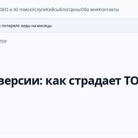
Услуги
Кейсы
Блог
Цены
Обо мне
Контакты
GEO и AI-поиск
о потеряло лиды на месяцы
 TOF
версии: как страдает T