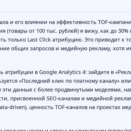
ала и его влиянии на эффективность TOF-кампаний
(товары от 100 тыс. рублей) я вижу, как до 30%
ь только Last Click атрибуцию. Это приводит к т
е общих запросов и медийную рекламу, хотя им
атрибуции в Google Analytics 4: зайдите в «Рек
ьзуется «Последний клик по платному каналу» ил
е эти данные с более продвинутыми моделями, на
сти, присвоенной SEO-каналам и медийной реклам
ata-driven), ценность TOF-каналов на проектах м
 средним чеком и сложным клиентским путем (от 