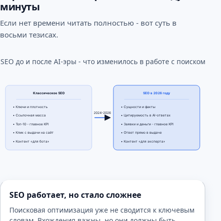
минуты
Если нет времени читать полностью - вот суть в
восьми тезисах.
SEO до и после AI-эры - что изменилось в работе с поиском
Классическое SEO
SEO в 2026 году
• Ключи и плотность
• Сущности и факты
2024-2026
• Ссылочная масса
• Цитируемость в AI-ответах
• Топ-10 - главное KPI
• Заявки и деньги - главное KPI
• Клик с выдачи на сайт
• Ответ прямо в выдаче
• Контент «для бота»
• Контент «для эксперта»
SEO работает, но стало сложнее
Поисковая оптимизация уже не сводится к ключевым
словам. Вхождения важны, но они должны быть