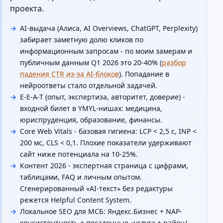
проекта.
AI-выдача (Алиса, AI Overviews, ChatGPT, Perplexity)
забирает заметную долю кликов по
информационным запросам - по моим замерам и
публичным данным Q1 2026 это 20-40% (
разбор
падения CTR из-за AI-блоков
). Попадание в
нейроответы стало отдельной задачей.
E-E-A-T (опыт, экспертиза, авторитет, доверие) -
входной билет в YMYL-нишах: медицина,
юриспруденция, образование, финансы.
Core Web Vitals - базовая гигиена: LCP < 2,5 с, INP <
200 мс, CLS < 0,1. Плохие показатели удерживают
сайт ниже потенциала на 10-25%.
Контент 2026 - экспертная страница с цифрами,
таблицами, FAQ и личным опытом.
Сгенерированный «AI-текст» без редактуры
режется Helpful Content System.
Локальное SEO для МСБ: Яндекс.Бизнес + NAP-
консистентность + посадочные «услуга + район/