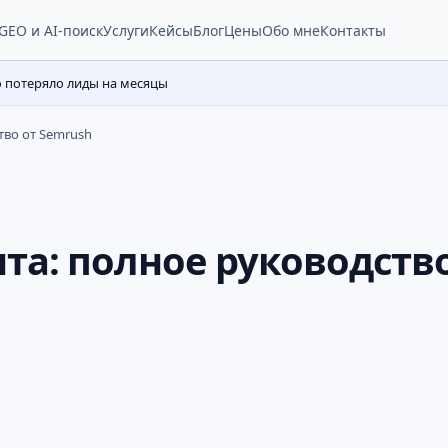
Услуги
Кейсы
Блог
Цены
Обо мне
Контакты
GEO и AI-поиск
о потеряло лиды на месяцы
тво от Semrush
та: полное руководство