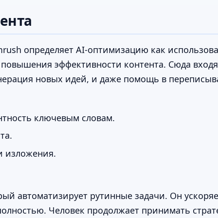
тента
emrush определяет AI-оптимизацию как использов
и повышения эффективности контента. Сюда входя
генерация новых идей, и даже помощь в перепис
нтность ключевым словам.
та.
и изложения.
рый автоматизирует рутинные задачи. Он ускоряе
полностью. Человек продолжает принимать страт