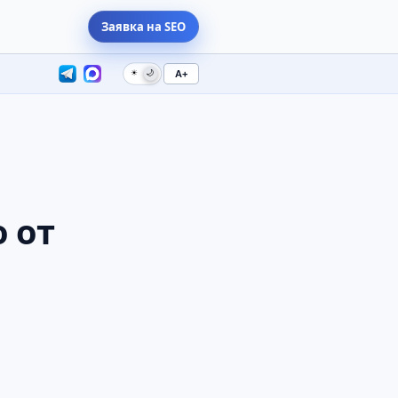
Заявка на SEO
☀
🌙
A+
 от