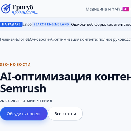
Тригуб
Медицина и YMYL
AI
продвигает…
28.06
Ошибки веб-форм: как агентств
НА РАДАРЕ
SEARCH ENGINE LAND
Главная
›
Блог
›
SEO-новости
›
AI-оптимизация контента: полное руководс
SEO-НОВОСТИ
AI-оптимизация контен
Semrush
26.04.2026
·
4 МИН ЧТЕНИЯ
Обсудить проект
Все статьи