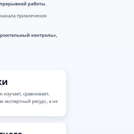
непрерывной работы
.
к канала привлечения
троительный контроль»,
ки
н изучает, сравнивает,
к экспертный ресурс, а не