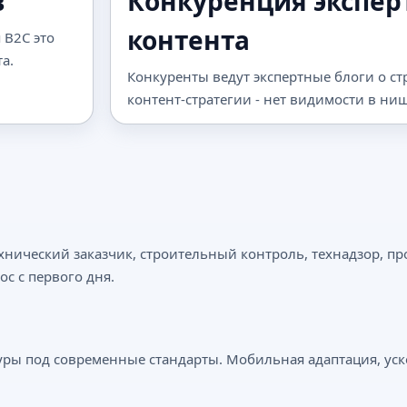
в
Конкуренция экспер
контента
 B2C это
а.
Конкуренты ведут экспертные блоги о ст
контент-стратегии - нет видимости в ниш
технический заказчик, строительный контроль, технадзор, п
ос с первого дня.
ктуры под современные стандарты. Мобильная адаптация, ус