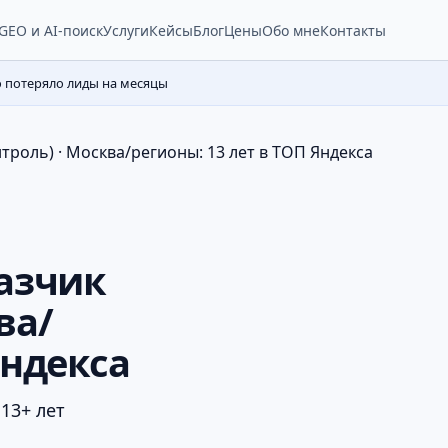
Услуги
Кейсы
Блог
Цены
Обо мне
Контакты
GEO и AI-поиск
о потеряло лиды на месяцы
нтроль) · Москва/регионы: 13 лет в ТОП Яндекса
казчик
ва/
Яндекса
 13+ лет