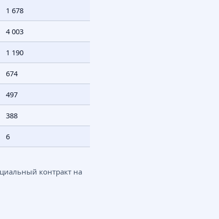
1 678
4 003
1 190
674
497
388
6
енциальный контракт на