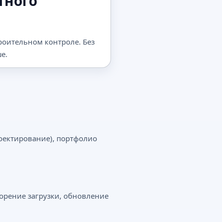
тного
роительном контроле. Без
е.
роектирование), портфолио
корение загрузки, обновление