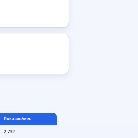
Показов/мес
2 732