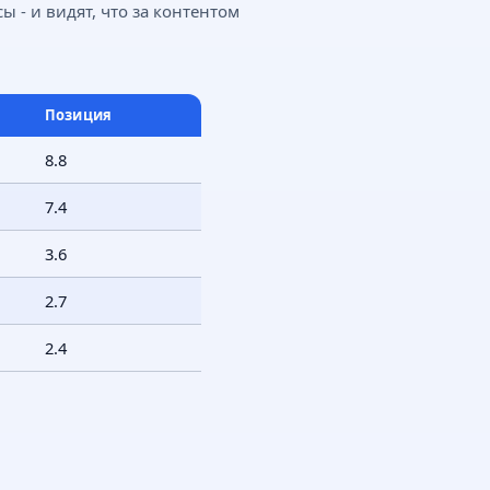
 - и видят, что за контентом
Позиция
8.8
7.4
3.6
2.7
2.4