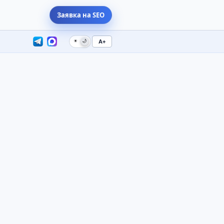
Заявка на SEO
☀
🌙
A+