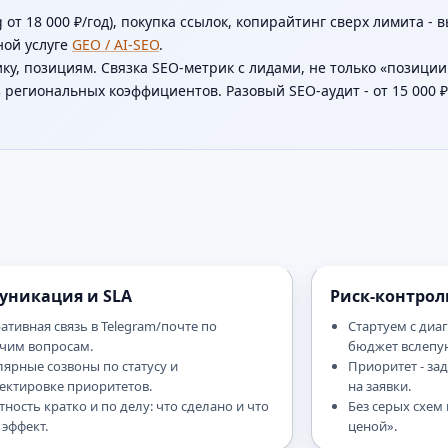
 от 18 000 ₽/год), покупка ссылок, копирайтинг сверх лимита - 
ной услуге
GEO / AI-SEO
.
у, позициям. Связка SEO-метрик с лидами, не только «позиции 
ез региональных коэффициентов. Разовый SEO-аудит - от 15 000 ₽ 
уникация и SLA
Риск-контрол
ативная связь в Telegram/почте по
Стартуем с диаг
чим вопросам.
бюджет вслепу
лярные созвоны по статусу и
Приоритет - за
ектировке приоритетов.
на заявки.
тность кратко и по делу: что сделано и что
Без серых схем
 эффект.
ценой».