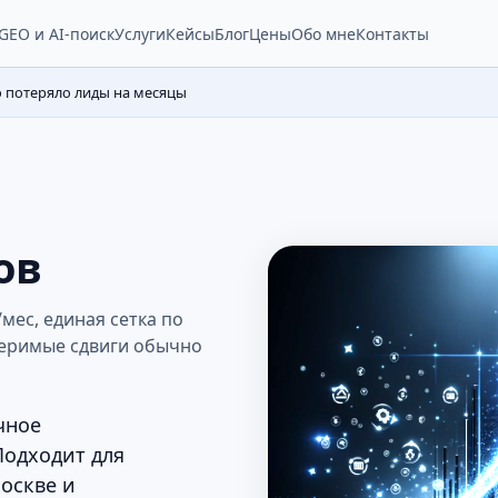
Услуги
Кейсы
Блог
Цены
Обо мне
Контакты
GEO и AI-поиск
о потеряло лиды на месяцы
ов
мес, единая сетка по
меримые сдвиги обычно
чное
Подходит для
Москве и