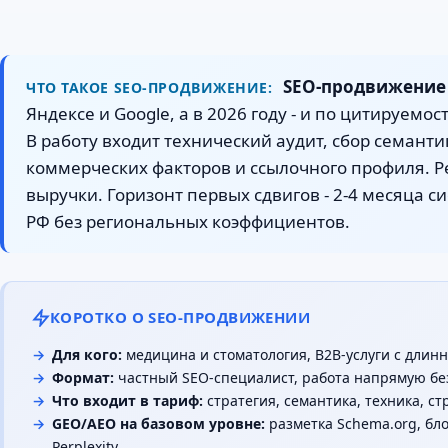
SEO-продвижение 
ЧТО ТАКОЕ SEO-ПРОДВИЖЕНИЕ:
Яндексе и Google, а в 2026 году - и по цитируемост
В работу входит технический аудит, сбор семантик
коммерческих факторов и ссылочного профиля. Ре
выручки. Горизонт первых сдвигов - 2-4 месяца си
РФ без региональных коэффициентов.
КОРОТКО О SEO-ПРОДВИЖЕНИИ
Для кого:
медицина и стоматология, B2B-услуги с длин
Формат:
частный SEO-специалист, работа напрямую без
Что входит в тариф:
стратегия, семантика, техника, ст
GEO/AEO на базовом уровне:
разметка Schema.org, блок
Perplexity.