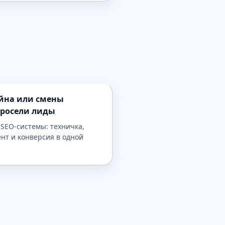
йна или смены
просели лиды
SEO-системы: техничка,
ент и конверсия в одной