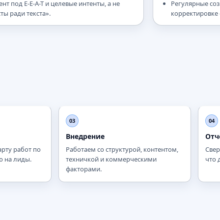
ент под E-E-A-T и целевые интенты, а не
Регулярные со
сты ради текста».
корректировке 
03
04
Внедрение
Отч
рту работ по
Работаем со структурой, контентом,
Свер
 на лиды.
техничкой и коммерческими
что 
факторами.