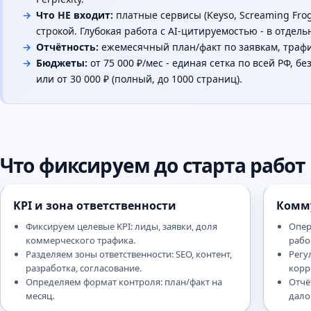
Что НЕ входит:
платные сервисы (Keyso, Screaming Frog
строкой. Глубокая работа с AI-цитируемостью - в отдель
Отчётность:
ежемесячный план/факт по заявкам, трафик
Бюджеты:
от 75 000 ₽/мес - единая сетка по всей РФ, б
или от 30 000 ₽ (полный, до 1000 страниц).
Что фиксируем до старта работ
KPI и зона ответственности
Комм
Фиксируем целевые KPI: лиды, заявки, доля
Опер
коммерческого трафика.
рабо
Разделяем зоны ответственности: SEO, контент,
Регу
разработка, согласование.
корр
Определяем формат контроля: план/факт на
Отчё
месяц.
дало