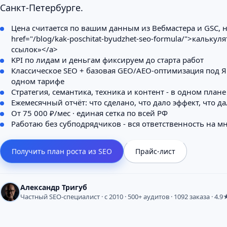
Санкт-Петербурге.
Цена считается по вашим данным из Вебмастера и GSC, 
href="/blog/kak-poschitat-byudzhet-seo-formula/">калькул
ссылок»</a>
KPI по лидам и деньгам фиксируем до старта работ
Классическое SEO + базовая GEO/AEO-оптимизация под Я
одном тарифе
Стратегия, семантика, техника и контент - в одном плане
Ежемесячный отчёт: что сделано, что дало эффект, что д
От 75 000 ₽/мес · единая сетка по всей РФ
Работаю без субподрядчиков - вся ответственность на м
Получить план роста из SEO
Прайс-лист
Александр Тригуб
Частный SEO-специалист · с 2010 · 500+ аудитов · 1092 заказа · 4.9