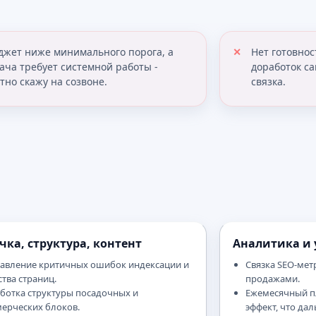
джет ниже минимального порога, а
Нет готовнос
ача требует системной работы -
доработок са
тно скажу на созвоне.
связка.
чка, структура, контент
Аналитика и 
авление критичных ошибок индексации и
Связка SEO-мет
ства страниц.
продажами.
ботка структуры посадочных и
Ежемесячный пл
ерческих блоков.
эффект, что дал