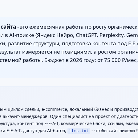
сайта
- это ежемесячная работа по росту органическ
и в AI-поиске (Яндекс Нейро, ChatGPT, Perplexity, Gemi
и, развитие структуры, подготовка контента под E-E-
зультат измеряется не позициями, а ростом органич
стемной работы. Бюджет в 2026 году: от 75 000 ₽/мес
ным циклом сделки, e-commerce, локальный бизнес и производс
 аккаунт-менеджеров. Один специалист на проект от диагности
руктура, контент под E-E-A-T, коммерческие блоки, ссылки, еже
и E-E-A-T, доступ для AI-ботов,
- чтобы сайт видели 
llms.txt