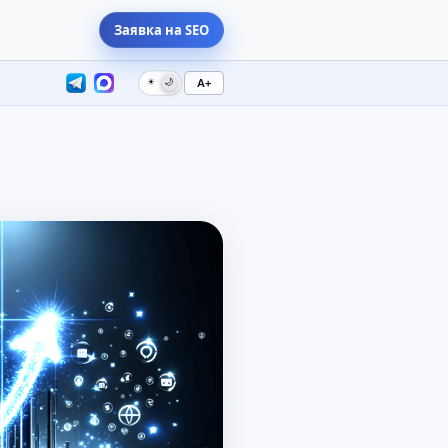
Заявка на SEO
☀
🌙
A+