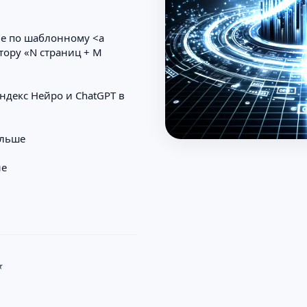
не по шаблонному <a
ятору «N страниц + M
ндекс Нейро и ChatGPT в
альше
не
★