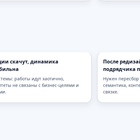
ии скачут, динамика
После редиза
абильна
подрядчика 
стемы: работы идут хаотично,
Нужен пересбор 
теты не связаны с бизнес-целями и
семантика, конт
ми.
связке.