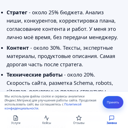
Стратег
- около 25% бюджета. Анализ
ниши, конкурентов, корректировка плана,
согласование контента и работ. У меня это
лично моё время, без передачи менеджеру.
Контент
- около 30%. Тексты, экспертные
материалы, продуктовые описания. Самая
дорогая часть после стратега.
Технические работы
- около 20%.
Скорость сайта, разметка Schema, robots,
sitemap, регулярные правки структуры.
Мы используем файлы cookie и сервисы аналитики
(Яндекс.Метрика) для улучшения работы сайта. Продолжая
Ссылки и репутация
- около 15%. Не
Принять
использовать сайт, вы соглашаетесь с
Политикой
конфиденциальности
.
«закупка ссылок пачками» (это 2018 год), а
аккуратное упоминание в профильных и
Услуги
Кейсы
Отзывы
Заявка
тематических ресурсах.