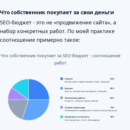
Что собственник покупает за свои деньги
SEO-бюджет - это не «продвижение сайта», а
набор конкретных работ. По моей практике
соотношение примерно такое:
Что собственник покупает за SEO-бюджет - соотношение
работ
Стратег
25%
Анализ ниши, корректировка плана, общение
Контент
30%
Тексты, экспертные материалы, описания
Технические работы
20%
Скорость, Schema, robots, sitemap
Ссылки и репутация
15%
Упоминания в профильных и тематических ресурсах
Аналитика и отчётность
10%
Снятие данных, отчёт, обсуждение