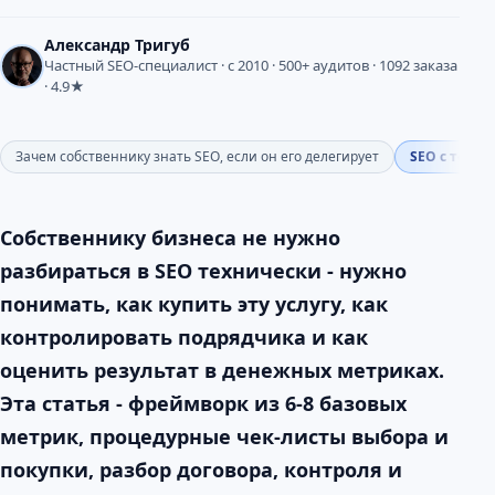
Александр Тригуб
Частный SEO-специалист · с 2010 · 500+ аудитов · 1092 заказа
· 4.9★
Зачем собственнику знать SEO, если он его делегирует
SEO с точки
Собственнику бизнеса не нужно
разбираться в SEO технически - нужно
понимать, как купить эту услугу, как
контролировать подрядчика и как
оценить результат в денежных метриках.
Эта статья - фреймворк из 6-8 базовых
метрик, процедурные чек-листы выбора и
покупки, разбор договора, контроля и