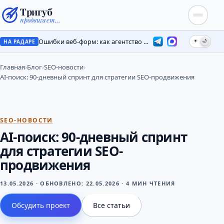
Тригуб
продвигает…
Ошибки веб-форм: как агентство потеряло лиды на месяцы
☀
🌙
НА РАДАРЕ
Главная
›
Блог
›
SEO-новости
›
AI-поиск: 90-дневный спринт для стратегии SEO-продвижения
SEO-НОВОСТИ
AI-поиск: 90-дневный спринт
для стратегии SEO-
продвижения
13.05.2026
·
ОБНОВЛЕНО:
22.05.2026
·
4 МИН ЧТЕНИЯ
Обсудить проект
Все статьи