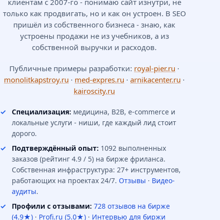
клиентам с 2007-го - понимаю сайт изнутри, не
только как продвигать, но и как он устроен. В SEO
пришёл из собственного бизнеса - знаю, как
устроены продажи не из учебников, а из
собственной выручки и расходов.
Публичные примеры разработки:
royal-pier.ru
·
monolitkapstroy.ru
·
med-expres.ru
·
arnikacenter.ru
·
kairoscity.ru
Специализация:
медицина, B2B, e-commerce и
локальные услуги - ниши, где каждый лид стоит
дорого.
Подтверждённый опыт:
1092 выполненных
заказов (рейтинг 4.9 / 5) на бирже фриланса.
Собственная инфраструктура: 27+ инструментов,
работающих на проектах 24/7.
Отзывы
·
Видео-
аудиты
.
Профили с отзывами:
728 отзывов на бирже
(4.9★)
·
Profi.ru (5.0★)
·
Интервью для биржи