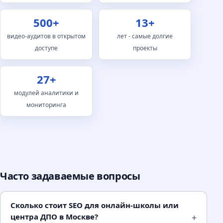
SEO становится не «дополнительной техникой», а
500+
13+
базовой стратегией. Каждая комбинация
видео-аудитов в открытом
лет - самые долгие
«программа × город × формат» - отдельный запрос
доступе
проекты
со своим интентом, отдельная конкурентная среда,
отдельная посадочная.
27+
модулей аналитики и
мониторинга
Кейс - Образовательный проект ДПО · Москва.
Учебный центр ДПО с десятками программ
переподготовки. Через шаблон + базу программ
+ базу городов сгенерировали несколько сотен
уникальных посадочных. Каждая -
оптимизирована под конкретный запрос
Часто задаваемые вопросы
«программа [название] переподготовка
[город]». Через год работы - 1525 запросов в
Сколько стоит SEO для онлайн-школы или
ТОП-10 Яндекса. Это в 5-10 раз больше, чем
центра ДПО в Москве?
дала бы ручная оптимизация классической