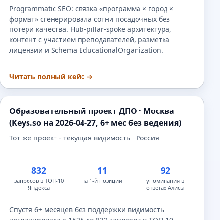
Programmatic SEO: связка «программа × город ×
формат» сгенерировала сотни посадочных без
потери качества. Hub-pillar-spoke архитектура,
контент с участием преподавателей, разметка
лицензии и Schema EducationalOrganization.
Читать полный кейс →
Образовательный проект ДПО · Москва
(Keys.so на 2026-04-27, 6+ мес без ведения)
Тот же проект - текущая видимость · Россия
832
11
92
запросов в ТОП-10
на 1-й позиции
упоминания в
Яндекса
ответах Алисы
Спустя 6+ месяцев без поддержки видимость
деградировала с 1525 до 832 запросов в ТОП-10.