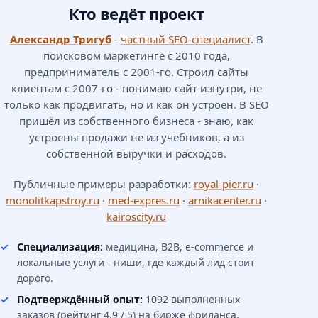
Кто ведёт проект
Александр Тригуб
-
частный SEO-специалист
. В
поисковом маркетинге с 2010 года,
Отсутствие страниц преподавателей
предприниматель с 2001-го. Строил сайты
клиентам с 2007-го - понимаю сайт изнутри, не
Блок «Преподаватели» с фото и ФИО - не страница
только как продвигать, но и как он устроен. В SEO
преподавателя. Нужны отдельные посадочные с
пришёл из собственного бизнеса - знаю, как
устроены продажи не из учебников, а из
регалиями, образованием, стажем, публикациями,
собственной выручки и расходов.
ссылками на их курсы. Это критичный E-E-A-T-сигнал
в YMYL-нише.
Публичные примеры разработки:
royal-pier.ru
·
monolitkapstroy.ru
·
med-expres.ru
·
arnikacenter.ru
·
kairoscity.ru
Специализация:
медицина, B2B, e-commerce и
Лицензия спрятана
локальные услуги - ниши, где каждый лид стоит
дорого.
Лицензия на образовательную деятельность в
подвале мелким шрифтом. Нет Schema
Подтверждённый опыт:
1092 выполненных
EducationalOrganization с полем accreditation. Это
заказов (рейтинг 4.9 / 5) на бирже фриланса.