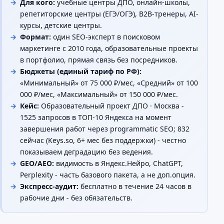
Для кого:
учебные центры ДПО, онлайн-школы,
репетиторские центры (ЕГЭ/ОГЭ), B2B-тренеры, AI-
курсы, детские центры.
Формат:
один SEO-эксперт в поисковом
маркетинге с 2010 года, образовательные проекты
в портфолио, прямая связь без посредников.
Бюджеты (единый тариф по РФ):
«Минимальный» от 75 000 ₽/мес, «Средний» от 100
000 ₽/мес, «Максимальный» от 150 000 ₽/мес.
Кейс:
Образовательный проект ДПО · Москва -
1525 запросов в ТОП-10 Яндекса на момент
завершения работ через programmatic SEO; 832
сейчас (Keys.so, 6+ мес без поддержки) - честно
показываем деградацию без ведения.
GEO/AEO:
видимость в Яндекс.Нейро, ChatGPT,
Perplexity - часть базового пакета, а не доп.опция.
Экспресс-аудит:
бесплатно в течение 24 часов в
рабочие дни - без обязательств.