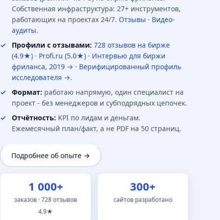
Собственная инфраструктура: 27+ инструментов,
снижает доверие алгоритмов и риск фильтров за
работающих на проектах 24/7.
Отзывы
·
Видео-
«недостоверный образовательный контент».
аудиты
.
Профили с отзывами:
728 отзывов на бирже
(4.9★)
·
Profi.ru (5.0★)
·
Интервью для биржи
фриланса, 2019 →
·
Верифицированный профиль
Нет разделения по форматам
исследователя →
.
Формат:
работаю напрямую, один специалист на
Очное обучение, онлайн-курсы, выездные тренинги -
проект - без менеджеров и субподрядных цепочек.
всё на одной странице. Запросы разные («очно в
Отчётность:
KPI по лидам и деньгам.
Москве», «онлайн с нуля», «выездом в офис»). Без
Ежемесячный план/факт, а не PDF на 50 страниц.
раздельных посадочных проект упускает 50-70 %
коммерческого трафика.
Подробнее об опыте →
1 000+
300+
Programmatic SEO для образовательных проектов
заказов · 728 отзывов
сайтов разработано
Если у вас 30+ программ обучения, и вы ведёте их в
4.9★
нескольких городах или форматах - programmatic