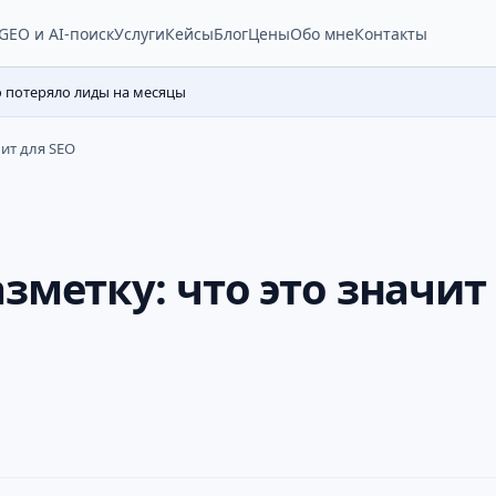
Услуги
Кейсы
Блог
Цены
Обо мне
Контакты
GEO и AI-поиск
о потеряло лиды на месяцы
чит для SEO
зметку: что это значит