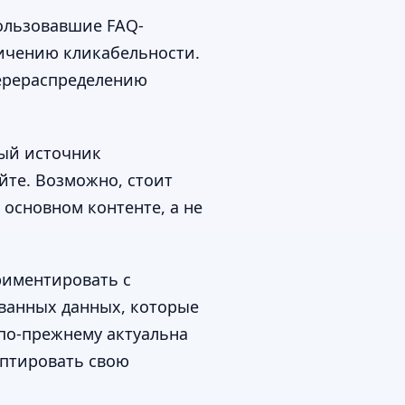
пользовавшие FAQ-
личению кликабельности.
перераспределению
ный источник
йте. Возможно, стоит
основном контенте, а не
риментировать с
ванных данных, которые
 по-прежнему актуальна
аптировать свою