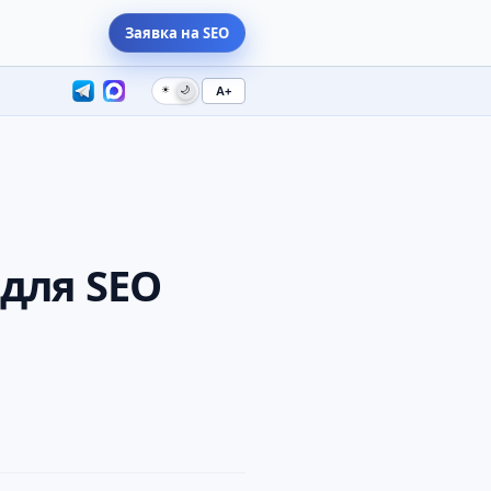
Заявка на SEO
☀
🌙
A+
 для SEO