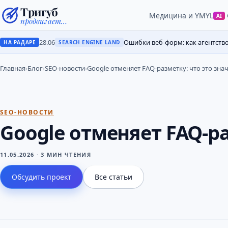
Тригуб
Медицина и YMYL
AI
продвигает…
28.06
Ошибки веб-форм: как агентств
НА РАДАРЕ
SEARCH ENGINE LAND
Главная
›
Блог
›
SEO-новости
›
Google отменяет FAQ-разметку: что это зна
SEO-НОВОСТИ
Google отменяет FAQ-ра
11.05.2026
·
3 МИН ЧТЕНИЯ
Обсудить проект
Все статьи