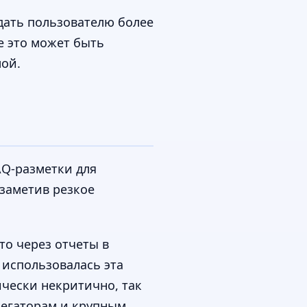
дать пользователю более
е это может быть
мой.
AQ-разметки для
 заметив резкое
то через отчеты в
х использовалась эта
ически некритично, так
регаторам и крупным