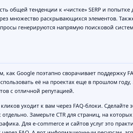
сть общей тенденции к «чистке» SERP и попытке 
рез множество раскрывающихся элементов. Такж
 вопросы генерируются напрямую поисковой систе
ем, как Google поэтапно сворачивает поддержку F
спользовать её на проектах еще в прошлом году,
тов с отличной репутацией.
кликов уходит к вам через FAQ-блоки. Сделайте э
х отдельно. Замерьте CTR для страниц, на которы
афика. Для e-commerce и сайтов услуг это практ
 через FAQ. А вот информационным ресурсам, аг