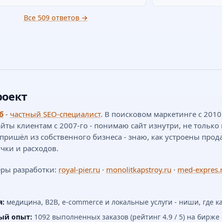
Все 509 ответов →
роект
б
-
частный SEO-специалист
. В поисковом маркетинге с 201
айты клиентам с 2007-го - понимаю сайт изнутри, не только 
 пришёл из собственного бизнеса - знаю, как устроены прод
чки и расходов.
ры разработки:
royal-pier.ru
·
monolitkapstroy.ru
·
med-expres.
я:
медицина, B2B, e-commerce и локальные услуги - ниши, где к
ый опыт:
1092 выполненных заказов (рейтинг 4.9 / 5) на бирже