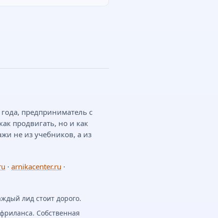
0 года, предприниматель с
как продвигать, но и как
ажи не из учебников, а из
ru
·
arnikacenter.ru
·
аждый лид стоит дорого.
 фриланса. Собственная