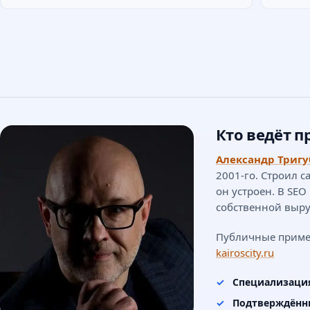
Кто ведёт п
Александр Тригу
2001-го. Строил с
он устроен. В SEO
собственной выру
Публичные приме
kairoscity.ru
Специализаци
Подтверждённ