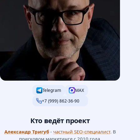
Telegram
MAX
+7 (999) 862-36-90
Кто ведёт проект
Александр Тригуб
-
частный SEO-специалист
. В
поисковом маркетинге с 2010 года,