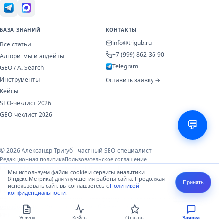
БАЗА ЗНАНИЙ
КОНТАКТЫ
info@trigub.ru
Все статьи
+7 (999) 862-36-90
Алгоритмы и апдейты
Telegram
GEO / AI Search
Инструменты
Оставить заявку →
Кейсы
SEO-чеклист 2026
GEO-чеклист 2026
💬
© 2026 Александр Тригуб - частный SEO-специалист
Редакционная политика
Пользовательское соглашение
Политика конфиденциальности
Обработка ПДн (152-ФЗ)
Мы используем файлы cookie и сервисы аналитики
(Яндекс.Метрика) для улучшения работы сайта. Продолжая
Принять
использовать сайт, вы соглашаетесь с
Политикой
Информация носит справочный характер и не является публичной
конфиденциальности
.
офертой. Используя сайт и отправляя форму, вы соглашаетесь с
Политикой
обработки ПДн
. Оператор: ИП Тригуб Александр Николаевич,
ИНН 920400013869, Зеленоград, Крюковская пл., 1.
Услуги
Кейсы
Отзывы
Заявка