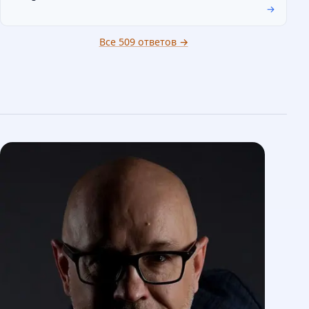
→
Все 509 ответов →