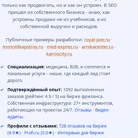
только как продвигать, но и как он устроен. В SEO
пришёл из собственного бизнеса - знаю, как
устроены продажи не из учебников, а из
собственной выручки и расходов.
Публичные примеры разработки:
royal-pier.ru
·
monolitkapstroy.ru
·
med-expres.ru
·
arnikacenter.ru
·
kairoscity.ru
Специализация:
медицина, B2B, e-commerce и
локальные услуги - ниши, где каждый лид стоит
дорого.
Подтверждённый опыт:
1092 выполненных
заказов (рейтинг 4.9 / 5) на бирже фриланса.
Собственная инфраструктура: 27+ инструментов,
работающих на проектах 24/7.
Отзывы
·
Видео-
аудиты
.
Профили с отзывами:
728 отзывов на бирже
(4.9★)
·
Profi.ru (5.0★)
·
Интервью для биржи