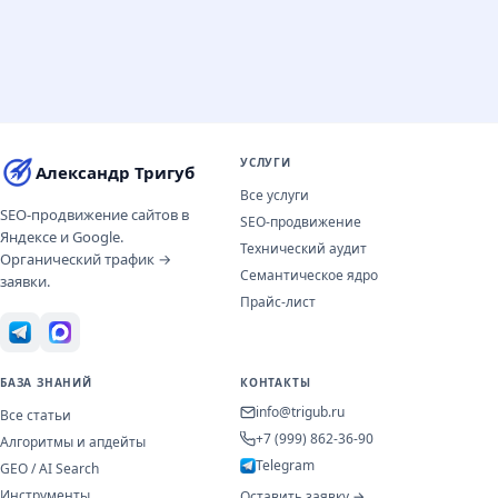
УСЛУГИ
Александр Тригуб
Все услуги
SEO-продвижение сайтов в
SEO-продвижение
Яндексе и Google.
Технический аудит
Органический трафик →
Семантическое ядро
заявки.
Прайс-лист
БАЗА ЗНАНИЙ
КОНТАКТЫ
info@trigub.ru
Все статьи
+7 (999) 862-36-90
Алгоритмы и апдейты
Telegram
GEO / AI Search
Инструменты
Оставить заявку →