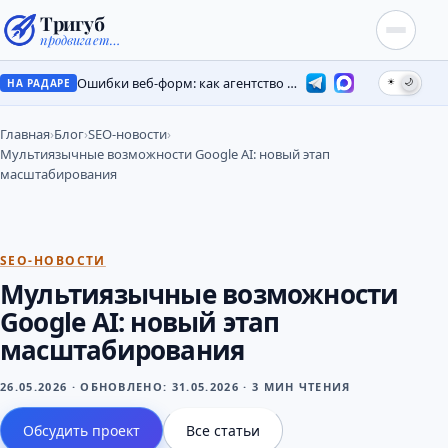
Тригуб
продвигает…
Ошибки веб-форм: как агентство потеряло лиды на месяцы
☀
🌙
НА РАДАРЕ
Главная
›
Блог
›
SEO-новости
›
Мультиязычные возможности Google AI: новый этап
масштабирования
SEO-НОВОСТИ
Мультиязычные возможности
Google AI: новый этап
масштабирования
26.05.2026
·
ОБНОВЛЕНО:
31.05.2026
·
3 МИН ЧТЕНИЯ
Обсудить проект
Все статьи