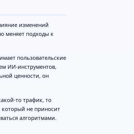
влияние изменений
но меняет подходы к
нимает пользовательские
ием ИИ-инструментов,
ьной ценности, он
акой-то трафик, то
, который не приносит
иваться алгоритмами.