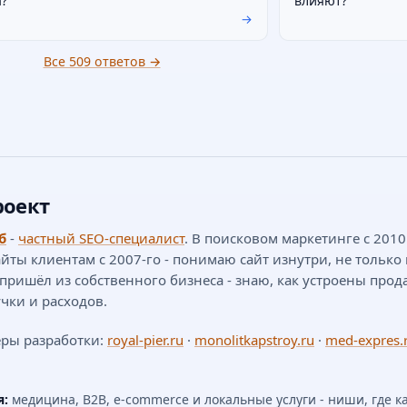
а?
влияют?
→
Все 509 ответов →
роект
б
-
частный SEO-специалист
. В поисковом маркетинге с 201
айты клиентам с 2007-го - понимаю сайт изнутри, не только 
 пришёл из собственного бизнеса - знаю, как устроены прод
чки и расходов.
ры разработки:
royal-pier.ru
·
monolitkapstroy.ru
·
med-expres.
я:
медицина, B2B, e-commerce и локальные услуги - ниши, где к