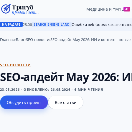
Тригуб
Медицина и YMYL
AI
продвигает…
28.06
Ошибки веб-форм: как агентств
НА РАДАРЕ
SEARCH ENGINE LAND
Главная
›
Блог
›
SEO-новости
›
SEO-апдейт May 2026: ИИ и контент - новые
SEO-НОВОСТИ
SEO-апдейт May 2026: И
23.05.2026
·
ОБНОВЛЕНО:
26.05.2026
·
4 МИН ЧТЕНИЯ
Обсудить проект
Все статьи