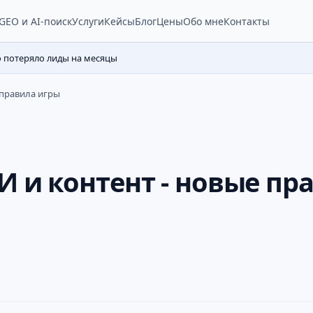
Услуги
Кейсы
Блог
Цены
Обо мне
Контакты
GEO и AI-поиск
о потеряло лиды на месяцы
 правила игры
И и контент - новые пр