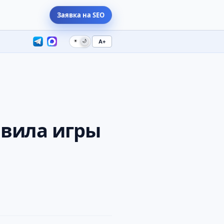
Заявка на SEO
☀
🌙
A+
авила игры