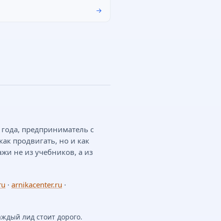
→
0 года, предприниматель с
как продвигать, но и как
ажи не из учебников, а из
ru
·
arnikacenter.ru
·
аждый лид стоит дорого.