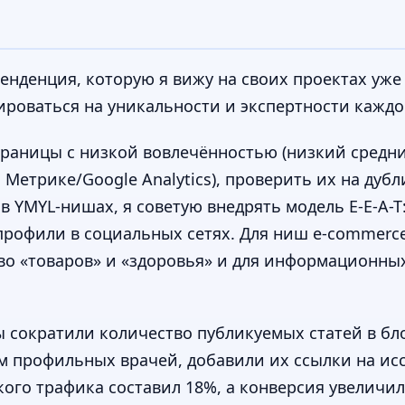
тенденция, которую я вижу на своих проектах уже
сироваться на уникальности и экспертности каждо
траницы с низкой вовлечённостью (низкий средн
 Метрике/Google Analytics), проверить их на дуб
в YMYL-нишах, я советую внедрять модель E-E-A-
 профили в социальных сетях. Для ниш e-commerc
тво «товаров» и «здоровья» и для информационны
 сократили количество публикуемых статей в бло
м профильных врачей, добавили их ссылки на ис
кого трафика составил 18%, а конверсия увеличил