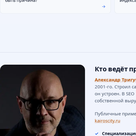
быть причина?
индекс
→
Кто ведёт п
Александр Тригу
2001-го. Строил с
он устроен. В SEO
собственной выру
Публичные приме
kairoscity.ru
Специализаци