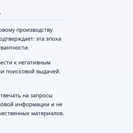
ь
совому производству
одтверждает: эта эпоха
евантности.
вести к негативным
ии поисковой выдачей.
отвечать на запросы
 новой информации и не
чественных материалов.