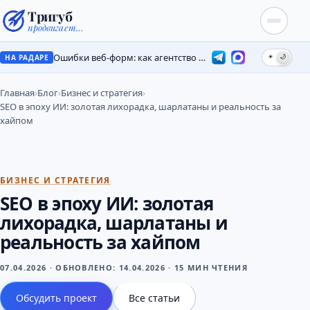
Тригуб
продвигает…
Ошибки веб-форм: как агентство потеряло лиды на месяцы
☀
🌙
НА РАДАРЕ
Главная
›
Блог
›
Бизнес и стратегия
›
SEO в эпоху ИИ: золотая лихорадка, шарлатаны и реальность за
хайпом
БИЗНЕС И СТРАТЕГИЯ
SEO в эпоху ИИ: золотая
лихорадка, шарлатаны и
реальность за хайпом
07.04.2026
·
ОБНОВЛЕНО:
14.04.2026
·
15 МИН ЧТЕНИЯ
Обсудить проект
Все статьи