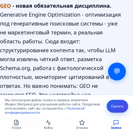
GEO
- новая обязательная дисциплина.
Generative Engine Optimization - оптимизация
под генеративные поисковые системы - уже
не маркетинговый термин, а реальная
область работы. Сюда входит:
структурирование контента так, чтобы LLM
могла извлечь чёткий ответ, разметка
Schema.org, работа с фактологической
💬
плотностью, мониторинг цитирований в AI-
ответах. Но важно понимать: GEO не
заменяет SEO. Это надстройка над
Мы используем файлы cookie и сервисы аналитики
фундаментом, а не параллельная вселенная.
(Яндекс.Метрика) для улучшения работы сайта. Продолжая
Принять
использовать сайт, вы соглашаетесь с
Политикой
конфиденциальности
.
Что не изменилось.
Коммерческие запросы
по-прежнему ведут пользователей на сайты -
Услуги
Кейсы
Отзывы
Заявка