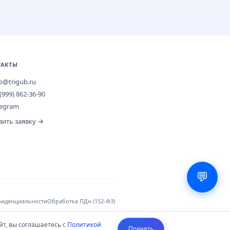
ТАКТЫ
fo@trigub.ru
(999) 862-36-90
legram
вить заявку →
💬
фиденциальности
Обработка ПДн (152-ФЗ)
йт, вы соглашаетесь с
Политикой
ератор: ИП Тригуб Александр
Принять