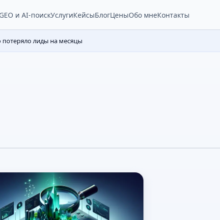
Услуги
Кейсы
Блог
Цены
Обо мне
Контакты
GEO и AI-поиск
о потеряло лиды на месяцы