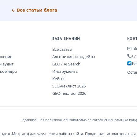
← Все статьи блога
БАЗА ЗНАНИЙ
КОН
in
Все статьи
+7 
ижение
Алгоритмы и апдейты
Te
й аудит
GEO / AI Search
кое ядро
Инструменты
Оста
Кейсы
SEO-чеклист 2026
GEO-чеклист 2026
Редакционная политика
Пользовательское соглашение
Политика кон
ндекс.Метрика) для улучшения работы сайта. Продолжая использовать са
льзуя сайт и отправляя форму, вы соглашаетесь с
Политикой обработки ПДн
. Оп