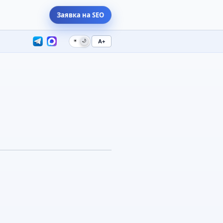
Заявка на SEO
☀
🌙
A+