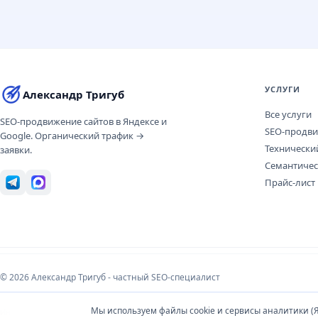
УСЛУГИ
Александр Тригуб
Все услуги
SEO-продвижение сайтов в Яндексе и
SEO-продв
Google. Органический трафик →
Технически
заявки.
Семантичес
Прайс-лист
© 2026 Александр Тригуб - частный SEO-специалист
Мы используем файлы cookie и сервисы аналитики (Я
Информация носит справочный характер и не является публичной офертой. Испо