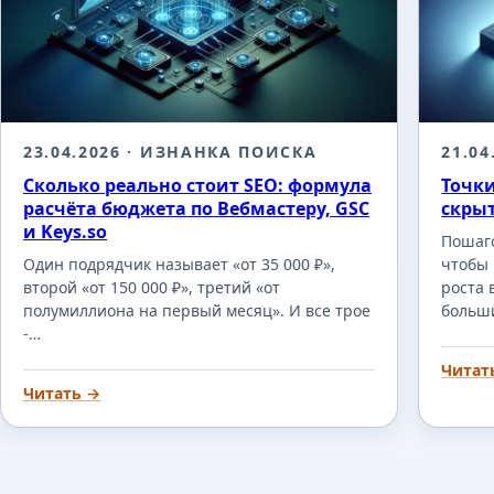
23.04.2026
· ИЗНАНКА ПОИСКА
21.04
Сколько реально стоит SEO: формула
Точки
расчёта бюджета по Вебмастеру, GSC
скры
и Keys.so
Пошаго
Один подрядчик называет «от 35 000 ₽»,
чтобы 
второй «от 150 000 ₽», третий «от
роста 
полумиллиона на первый месяц». И все трое
больш
-…
Читат
Читать →