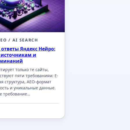
GEO / AI SEARCH
в ответы Яндекс Нейро:
 источникам и
оминаний
тирует только те сайты,
ствуют пяти требованиям: E-
кая структура, AEO-формат
ность и уникальные данные.
е требование…