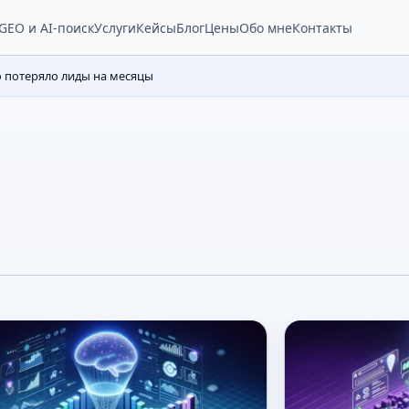
Услуги
Кейсы
Блог
Цены
Обо мне
Контакты
GEO и AI-поиск
о потеряло лиды на месяцы