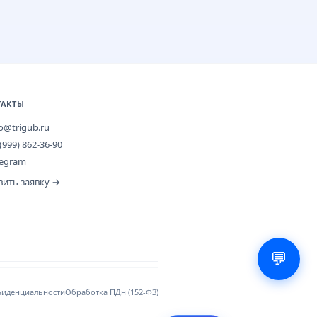
ТАКТЫ
fo@trigub.ru
(999) 862-36-90
legram
вить заявку →
💬
фиденциальности
Обработка ПДн (152-ФЗ)