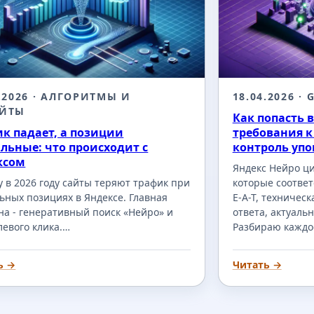
.2026
· АЛГОРИТМЫ И
18.04.2026
· 
ЕЙТЫ
Как попасть 
к падает, а позиции
требования к
льные: что происходит с
контроль уп
ксом
Яндекс Нейро ци
 в 2026 году сайты теряют трафик при
которые соответ
ьных позициях в Яндексе. Главная
E-A-T, техничес
а - генеративный поиск «Нейро» и
ответа, актуаль
левого клика.…
Разбираю каждо
ь →
Читать →