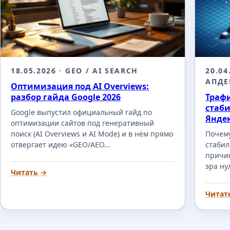
18.05.2026
· GEO / AI SEARCH
20.04
АПД
Оптимизация под AI Overviews:
разбор гайда Google 2026
Трафи
стаби
Google выпустил официальный гайд по
Янде
оптимизации сайтов под генеративный
поиск (AI Overviews и AI Mode) и в нём прямо
Почему
отвергает идею «GEO/AEO…
стабил
причин
эра ну
Читать →
Читат