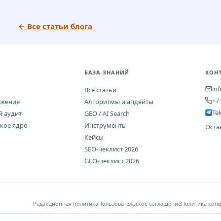
← Все статьи блога
БАЗА ЗНАНИЙ
КОН
in
Все статьи
+7 
ижение
Алгоритмы и апдейты
Te
й аудит
GEO / AI Search
кое ядро
Инструменты
Оста
Кейсы
SEO-чеклист 2026
GEO-чеклист 2026
Редакционная политика
Пользовательское соглашение
Политика кон