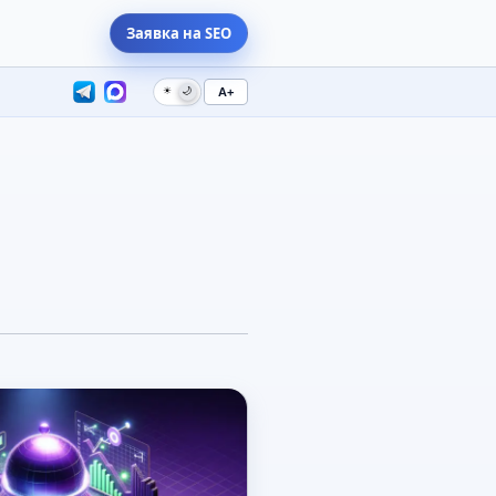
Заявка на SEO
☀
🌙
A+