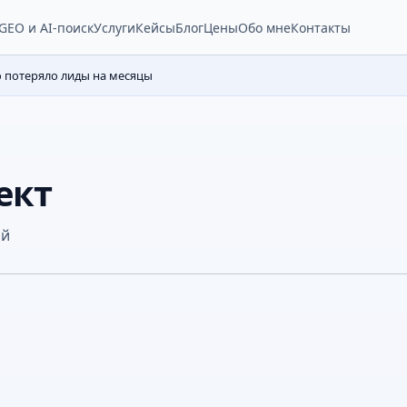
Услуги
Кейсы
Блог
Цены
Обо мне
Контакты
GEO и AI-поиск
о потеряло лиды на месяцы
ект
ий