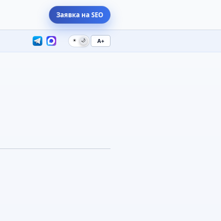
Заявка на SEO
☀
🌙
A+