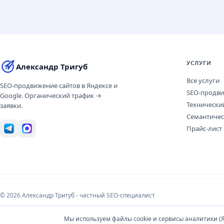
УСЛУГИ
Александр Тригуб
Все услуги
SEO-продвижение сайтов в Яндексе и
SEO-продв
Google. Органический трафик →
Технически
заявки.
Семантичес
Прайс-лист
© 2026 Александр Тригуб - частный SEO-специалист
Мы используем файлы cookie и сервисы аналитики (Я
Информация носит справочный характер и не является публичной офертой. Испо