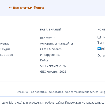
← Все статьи блога
БАЗА ЗНАНИЙ
КОН
in
Все статьи
+7 
ижение
Алгоритмы и апдейты
Te
й аудит
GEO / AI Search
кое ядро
Инструменты
Оста
Кейсы
SEO-чеклист 2026
GEO-чеклист 2026
Редакционная политика
Пользовательское соглашение
Политика кон
ндекс.Метрика) для улучшения работы сайта. Продолжая использовать са
льзуя сайт и отправляя форму, вы соглашаетесь с
Политикой обработки ПДн
. Оп