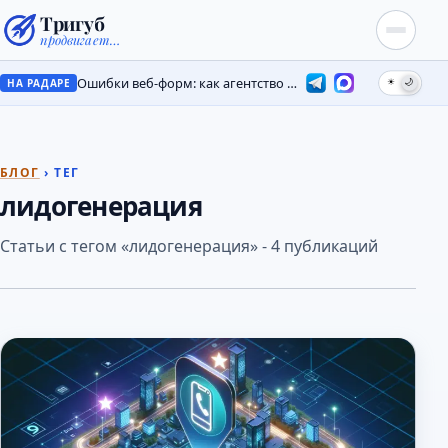
Тригуб
продвигает…
Ошибки веб-форм: как агентство потеряло лиды на месяцы
☀
🌙
НА РАДАРЕ
БЛОГ
› ТЕГ
лидогенерация
Статьи с тегом «лидогенерация» - 4 публикаций