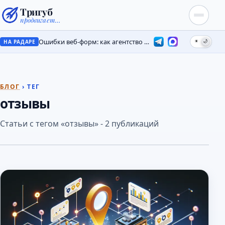
Тригуб
продвигает…
Ошибки веб-форм: как агентство потеряло лиды на месяцы
☀
🌙
НА РАДАРЕ
БЛОГ
› ТЕГ
отзывы
Статьи с тегом «отзывы» - 2 публикаций