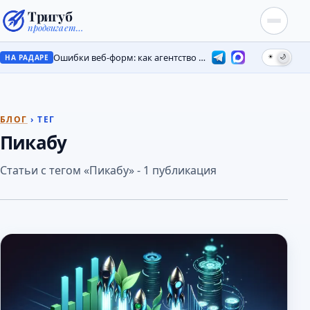
Тригуб
продвигает…
Ошибки веб-форм: как агентство потеряло лиды на месяцы
☀
🌙
НА РАДАРЕ
БЛОГ
› ТЕГ
Пикабу
Статьи с тегом «Пикабу» - 1 публикация