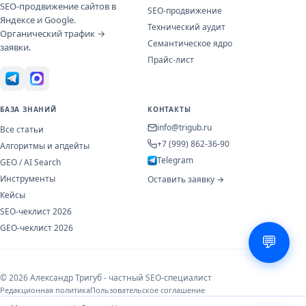
SEO-продвижение сайтов в
SEO-продвижение
Яндексе и Google.
Технический аудит
Органический трафик →
Семантическое ядро
заявки.
Прайс-лист
БАЗА ЗНАНИЙ
КОНТАКТЫ
info@trigub.ru
Все статьи
+7 (999) 862-36-90
Алгоритмы и апдейты
Telegram
GEO / AI Search
Инструменты
Оставить заявку →
Кейсы
SEO-чеклист 2026
GEO-чеклист 2026
💬
© 2026 Александр Тригуб - частный SEO-специалист
Редакционная политика
Пользовательское соглашение
Политика конфиденциальности
Обработка ПДн (152-ФЗ)