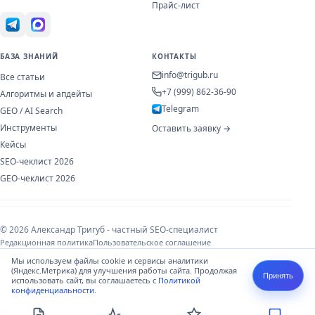
Прайс-лист
БАЗА ЗНАНИЙ
КОНТАКТЫ
info@trigub.ru
Все статьи
+7 (999) 862-36-90
Алгоритмы и апдейты
Telegram
GEO / AI Search
Инструменты
Оставить заявку →
Кейсы
SEO-чеклист 2026
GEO-чеклист 2026
© 2026 Александр Тригуб - частный SEO-специалист
Редакционная политика
Пользовательское соглашение
Политика конфиденциальности
Обработка ПДн (152-ФЗ)
Мы используем файлы cookie и сервисы аналитики
(Яндекс.Метрика) для улучшения работы сайта. Продолжая
Принять
использовать сайт, вы соглашаетесь с
Политикой
Информация носит справочный характер и не является публичной
конфиденциальности
.
офертой. Используя сайт и отправляя форму, вы соглашаетесь с
Политикой
обработки ПДн
. Оператор: ИП Тригуб Александр Николаевич,