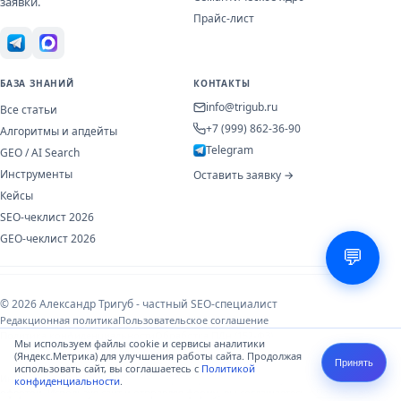
заявки.
Прайс-лист
БАЗА ЗНАНИЙ
КОНТАКТЫ
info@trigub.ru
Все статьи
+7 (999) 862-36-90
Алгоритмы и апдейты
Telegram
GEO / AI Search
Инструменты
Оставить заявку →
Кейсы
SEO-чеклист 2026
GEO-чеклист 2026
💬
© 2026 Александр Тригуб - частный SEO-специалист
Редакционная политика
Пользовательское соглашение
Политика конфиденциальности
Обработка ПДн (152-ФЗ)
Мы используем файлы cookie и сервисы аналитики
(Яндекс.Метрика) для улучшения работы сайта. Продолжая
Принять
использовать сайт, вы соглашаетесь с
Политикой
Информация носит справочный характер и не является публичной
конфиденциальности
.
офертой. Используя сайт и отправляя форму, вы соглашаетесь с
Политикой