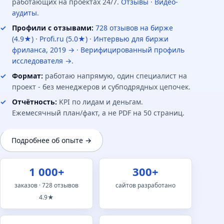
работающих на проектах 24/7.
Отзывы
·
Видео-
аудиты
.
Профили с отзывами:
728 отзывов на бирже
(4.9★)
·
Profi.ru (5.0★)
·
Интервью для биржи
фриланса, 2019 →
·
Верифицированный профиль
исследователя →
.
Формат:
работаю напрямую, один специалист на
проект - без менеджеров и субподрядных цепочек.
Отчётность:
KPI по лидам и деньгам.
Ежемесячный план/факт, а не PDF на 50 страниц.
Подробнее об опыте →
1 000+
300+
заказов · 728 отзывов
сайтов разработано
4.9★