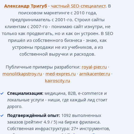
Александр Тригуб
-
частный SEO-специалист
. В
поисковом маркетинге с 2010 года,
предприниматель с 2001-го. Строил сайты
клиентам с 2007-го - понимаю сайт изнутри, не
только как продвигать, но и как он устроен. В SEO
пришёл из собственного бизнеса - знаю, как
устроены продажи не из учебников, а из
собственной выручки и расходов.
Публичные примеры разработки:
royal-pier.ru
·
monolitkapstroy.ru
·
med-expres.ru
·
arnikacenter.ru
·
kairoscity.ru
Специализация:
медицина, B2B, e-commerce и
локальные услуги - ниши, где каждый лид стоит
дорого.
Подтверждённый опыт:
1092 выполненных
заказов (рейтинг 4.9 / 5) на бирже фриланса.
Собственная инфраструктура: 27+ инструментов,