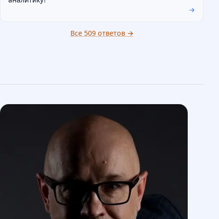
→
Все 509 ответов →