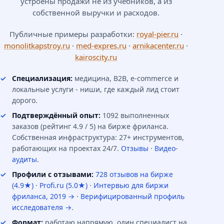
устроены продажи не из учебников, а из
собственной выручки и расходов.
Публичные примеры разработки:
royal-pier.ru
·
monolitkapstroy.ru
·
med-expres.ru
·
arnikacenter.ru
·
kairoscity.ru
Специализация:
медицина, B2B, e-commerce и
локальные услуги - ниши, где каждый лид стоит
дорого.
Подтверждённый опыт:
1092 выполненных
заказов (рейтинг 4.9 / 5) на бирже фриланса.
Собственная инфраструктура: 27+ инструментов,
работающих на проектах 24/7.
Отзывы
·
Видео-
аудиты
.
Профили с отзывами:
728 отзывов на бирже
(4.9★)
·
Profi.ru (5.0★)
·
Интервью для биржи
фриланса, 2019 →
·
Верифицированный профиль
исследователя →
.
Формат:
работаю напрямую, один специалист на