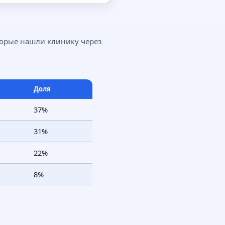
торые нашли клинику через
Доля
37%
31%
22%
8%