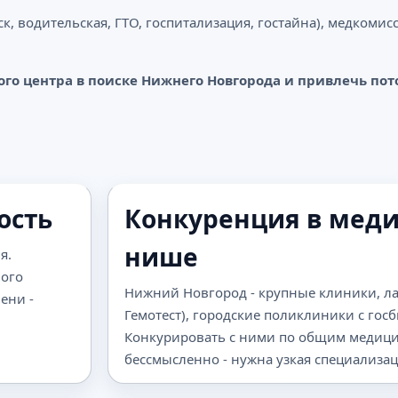
 водительская, ГТО, госпитализация, гостайна), медкомисс
ого центра в поиске Нижнего Новгорода и привлечь пот
ость
Конкуренция в мед
нише
я.
вого
Нижний Новгород - крупные клиники, л
ени -
Гемотест), городские поликлиники с гос
Конкурировать с ними по общим медиц
бессмысленно - нужна узкая специализац