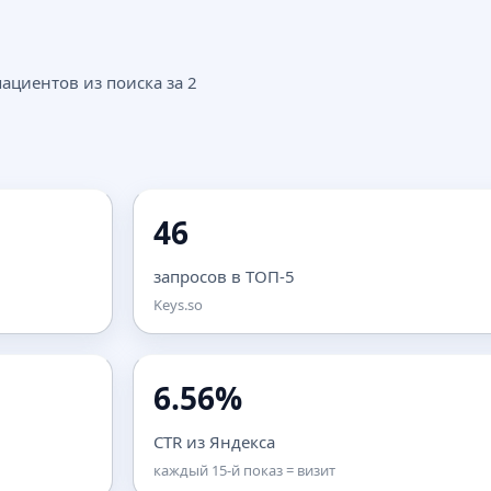
ациентов из поиска за 2
46
запросов в ТОП-5
Keys.so
6.56%
CTR из Яндекса
каждый 15-й показ = визит