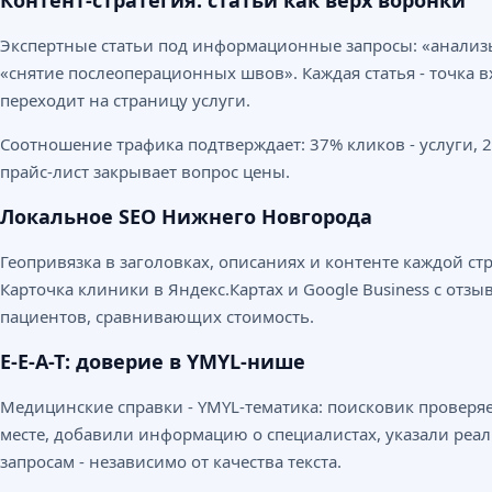
Контент-стратегия: статьи как верх воронки
Экспертные статьи под информационные запросы: «анализы
«снятие послеоперационных швов». Каждая статья - точка в
переходит на страницу услуги.
Соотношение трафика подтверждает: 37% кликов - услуги, 22
прайс-лист закрывает вопрос цены.
Локальное SEO Нижнего Новгорода
Геопривязка в заголовках, описаниях и контенте каждой с
Карточка клиники в Яндекс.Картах и Google Business с отз
пациентов, сравнивающих стоимость.
E-E-A-T: доверие в YMYL-нише
Медицинские справки - YMYL-тематика: поисковик проверяе
месте, добавили информацию о специалистах, указали реал
запросам - независимо от качества текста.