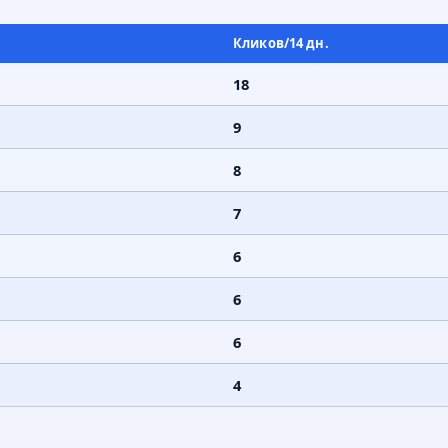
Кликов/14 дн.
18
9
8
7
6
6
6
4