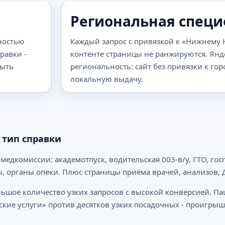
Региональная спец
тностью
Каждый запрос с привязкой к «Нижнему Н
равки -
контенте страницы не ранжируются. Янд
рыть
региональность: сайт без привязки к гор
локальную выдачу.
 тип справки
дкомиссии: академотпуск, водительская 003-в/у, ГТО, госп
, органы опеки. Плюс страницы приёма врачей, анализов, Д
шое количество узких запросов с высокой конверсией. Пац
ские услуги» против десятков узких посадочных - проигрыш