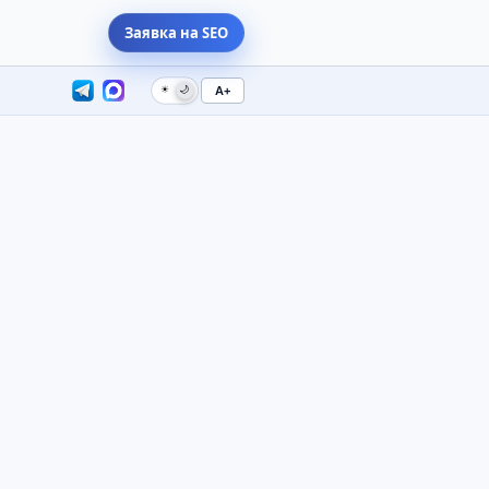
Заявка на SEO
☀
🌙
A+