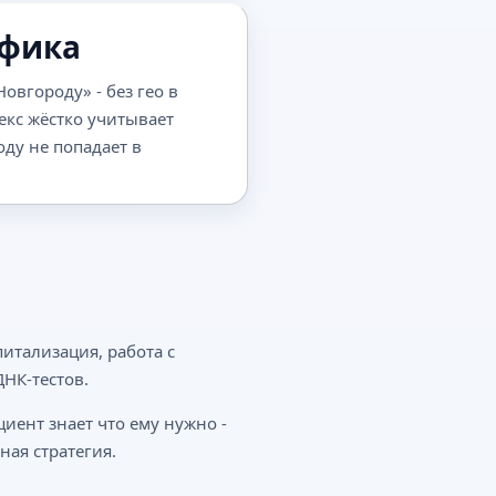
ифика
овгороду» - без гео в
екс жёстко учитывает
оду не попадает в
итализация, работа с
НК-тестов.
иент знает что ему нужно -
ная стратегия.