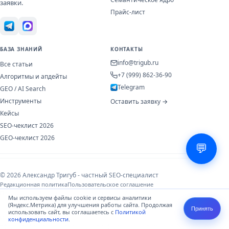
заявки.
Прайс-лист
БАЗА ЗНАНИЙ
КОНТАКТЫ
info@trigub.ru
Все статьи
+7 (999) 862-36-90
Алгоритмы и апдейты
Telegram
GEO / AI Search
Инструменты
Оставить заявку →
Кейсы
SEO-чеклист 2026
GEO-чеклист 2026
💬
© 2026 Александр Тригуб - частный SEO-специалист
Редакционная политика
Пользовательское соглашение
Политика конфиденциальности
Обработка ПДн (152-ФЗ)
Мы используем файлы cookie и сервисы аналитики
(Яндекс.Метрика) для улучшения работы сайта. Продолжая
Принять
использовать сайт, вы соглашаетесь с
Политикой
Информация носит справочный характер и не является публичной
конфиденциальности
.
офертой. Используя сайт и отправляя форму, вы соглашаетесь с
Политикой