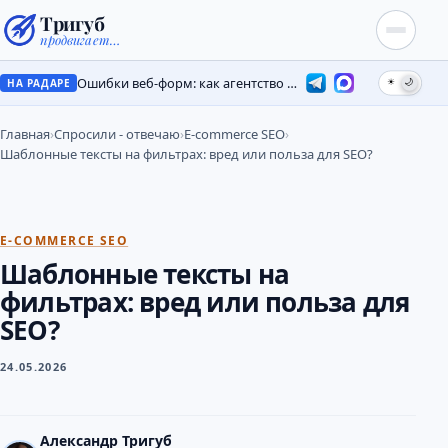
Тригуб
продвигает…
Ошибки веб-форм: как агентство потеряло лиды на месяцы
☀
🌙
НА РАДАРЕ
Главная
›
Спросили - отвечаю
›
E-commerce SEO
›
Шаблонные тексты на фильтрах: вред или польза для SEO?
E-COMMERCE SEO
Шаблонные тексты на
фильтрах: вред или польза для
SEO?
24.05.2026
Александр Тригуб