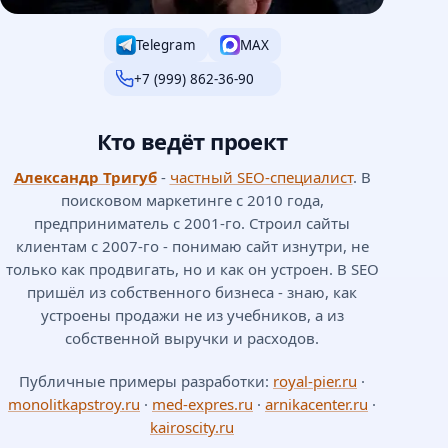
Telegram
MAX
+7 (999) 862-36-90
Кто ведёт проект
Александр Тригуб
-
частный SEO-специалист
. В
поисковом маркетинге с 2010 года,
предприниматель с 2001-го. Строил сайты
клиентам с 2007-го - понимаю сайт изнутри, не
только как продвигать, но и как он устроен. В SEO
пришёл из собственного бизнеса - знаю, как
устроены продажи не из учебников, а из
собственной выручки и расходов.
Публичные примеры разработки:
royal-pier.ru
·
monolitkapstroy.ru
·
med-expres.ru
·
arnikacenter.ru
·
kairoscity.ru