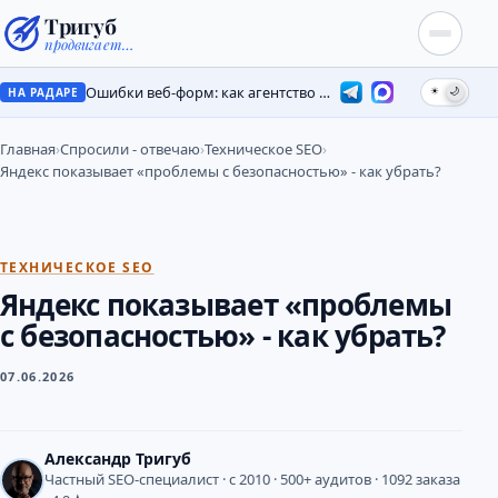
Тригуб
продвигает…
Ошибки веб-форм: как агентство потеряло лиды на месяцы
☀
🌙
НА РАДАРЕ
Главная
›
Спросили - отвечаю
›
Техническое SEO
›
Яндекс показывает «проблемы с безопасностью» - как убрать?
ТЕХНИЧЕСКОЕ SEO
Яндекс показывает «проблемы
с безопасностью» - как убрать?
07.06.2026
Александр Тригуб
Частный SEO-специалист · с 2010 · 500+ аудитов · 1092 заказа