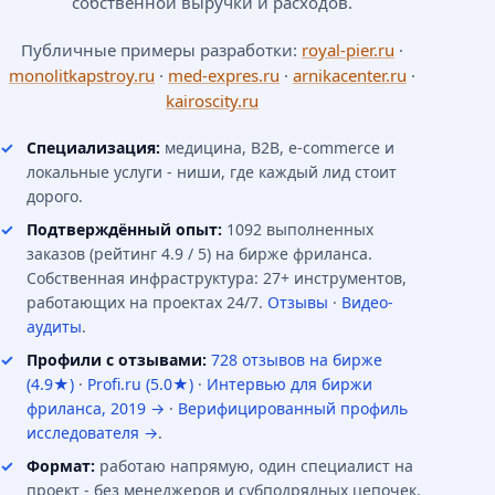
собственной выручки и расходов.
Публичные примеры разработки:
royal-pier.ru
·
monolitkapstroy.ru
·
med-expres.ru
·
arnikacenter.ru
·
kairoscity.ru
Специализация:
медицина, B2B, e-commerce и
локальные услуги - ниши, где каждый лид стоит
дорого.
Подтверждённый опыт:
1092 выполненных
заказов (рейтинг 4.9 / 5) на бирже фриланса.
Собственная инфраструктура: 27+ инструментов,
работающих на проектах 24/7.
Отзывы
·
Видео-
аудиты
.
Профили с отзывами:
728 отзывов на бирже
(4.9★)
·
Profi.ru (5.0★)
·
Интервью для биржи
фриланса, 2019 →
·
Верифицированный профиль
исследователя →
.
Формат:
работаю напрямую, один специалист на
проект - без менеджеров и субподрядных цепочек.