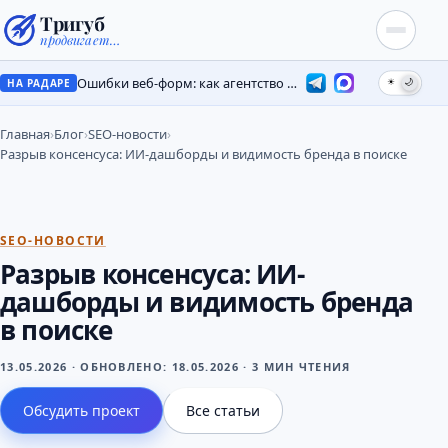
Тригуб
продвигает…
Ошибки веб-форм: как агентство потеряло лиды на месяцы
☀
🌙
НА РАДАРЕ
Главная
›
Блог
›
SEO-новости
›
Разрыв консенсуса: ИИ-дашборды и видимость бренда в поиске
SEO-НОВОСТИ
Разрыв консенсуса: ИИ-
дашборды и видимость бренда
в поиске
13.05.2026
·
ОБНОВЛЕНО:
18.05.2026
·
3 МИН ЧТЕНИЯ
Обсудить проект
Все статьи