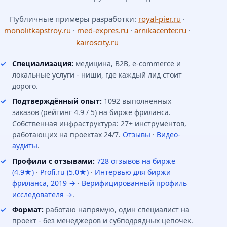
Публичные примеры разработки:
royal-pier.ru
·
monolitkapstroy.ru
·
med-expres.ru
·
arnikacenter.ru
·
kairoscity.ru
Специализация:
медицина, B2B, e-commerce и
локальные услуги - ниши, где каждый лид стоит
дорого.
Подтверждённый опыт:
1092 выполненных
заказов (рейтинг 4.9 / 5) на бирже фриланса.
Собственная инфраструктура: 27+ инструментов,
работающих на проектах 24/7.
Отзывы
·
Видео-
аудиты
.
Профили с отзывами:
728 отзывов на бирже
(4.9★)
·
Profi.ru (5.0★)
·
Интервью для биржи
фриланса, 2019 →
·
Верифицированный профиль
исследователя →
.
Формат:
работаю напрямую, один специалист на
проект - без менеджеров и субподрядных цепочек.