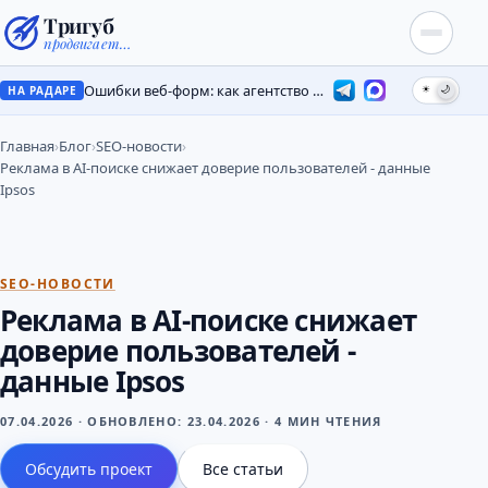
Тригуб
продвигает…
Ошибки веб-форм: как агентство потеряло лиды на месяцы
☀
🌙
НА РАДАРЕ
Главная
›
Блог
›
SEO-новости
›
Реклама в AI-поиске снижает доверие пользователей - данные
Ipsos
SEO-НОВОСТИ
Реклама в AI-поиске снижает
доверие пользователей -
данные Ipsos
07.04.2026
·
ОБНОВЛЕНО:
23.04.2026
·
4 МИН ЧТЕНИЯ
Обсудить проект
Все статьи