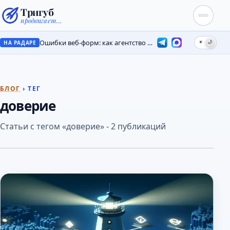
Тригуб
продвигает…
Ошибки веб-форм: как агентство потеряло лиды на месяцы
☀
🌙
НА РАДАРЕ
БЛОГ
› ТЕГ
доверие
Статьи с тегом «доверие» - 2 публикаций