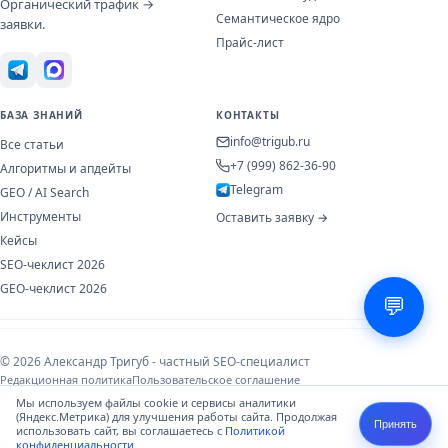
Органический трафик →
Семантическое ядро
заявки.
Прайс-лист
БАЗА ЗНАНИЙ
КОНТАКТЫ
info@trigub.ru
Все статьи
+7 (999) 862-36-90
Алгоритмы и апдейты
Telegram
GEO / AI Search
Инструменты
Оставить заявку →
Кейсы
SEO-чеклист 2026
GEO-чеклист 2026
💬
© 2026 Александр Тригуб - частный SEO-специалист
Редакционная политика
Пользовательское соглашение
Политика конфиденциальности
Обработка ПДн (152-ФЗ)
Мы используем файлы cookie и сервисы аналитики
(Яндекс.Метрика) для улучшения работы сайта. Продолжая
Принять
использовать сайт, вы соглашаетесь с
Политикой
Информация носит справочный характер и не является публичной
конфиденциальности
.