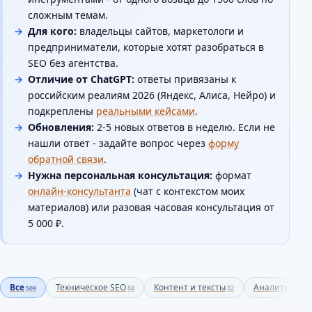
сложным темам.
Для кого:
владельцы сайтов, маркетологи и
предприниматели, которые хотят разобраться в
SEO без агентства.
Отличие от ChatGPT:
ответы привязаны к
российским реалиям 2026 (Яндекс, Алиса, Нейро) и
подкреплены
реальными кейсами
.
Обновления:
2-5 новых ответов в неделю. Если не
нашли ответ - задайте вопрос через
форму
обратной связи
.
Нужна персональная консультация:
формат
онлайн-консультанта
(чат с контекстом моих
материалов) или разовая часовая консультация от
5 000 ₽.
Все
Техническое SEO
Контент и тексты
Аналитика и 
509
84
82