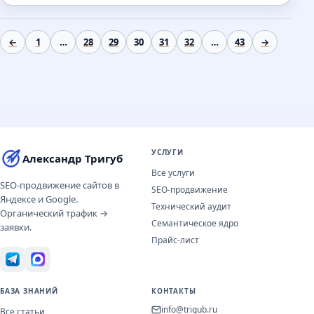
←
1
…
28
29
30
31
32
…
43
→
УСЛУГИ
Александр Тригуб
Все услуги
SEO-продвижение сайтов в
SEO-продвижение
Яндексе и Google.
Технический аудит
Органический трафик →
Семантическое ядро
заявки.
Прайс-лист
БАЗА ЗНАНИЙ
КОНТАКТЫ
info@trigub.ru
Все статьи