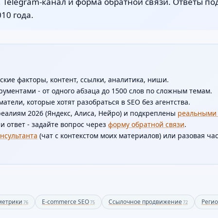
, Telegram-канал и форма обратной связи. Ответы п
10 года.
ские факторы, контент, ссылки, аналитика, ниши.
ументами - от одного абзаца до 1500 слов по сложным темам.
тели, которые хотят разобраться в SEO без агентства.
еалиям 2026 (Яндекс, Алиса, Нейро) и подкреплены
реальными
и ответ - задайте вопрос через
форму обратной связи
.
нсультанта
(чат с контекстом моих материалов) или разовая час
метрики
E-commerce SEO
Ссылочное продвижение
Реги
76
75
72