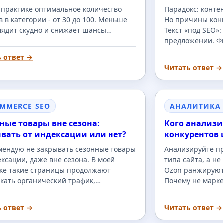
 практике оптимальное количество
Парадокс: контен
в в категории - от 30 до 100. Меньше
Но причины кон
лядит скудно и снижает шансы…
Текст «под SEO»
предложении. Фи
ь ответ →
Читать ответ →
OMMERCE SEO
АНАЛИТИКА
ные товары вне сезона:
Кого анализи
вать от индексации или нет?
конкурентов 
мендую не закрывать сезонные товары
Анализируйте п
ексации, даже вне сезона. В моей
типа сайта, а не
ке такие страницы продолжают
Ozon ранжируют
кать органический трафик,…
Почему не марк
ь ответ →
Читать ответ →