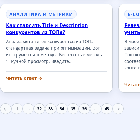
АНАЛИТИКА И МЕТРИКИ
E-C
Как спарсить Title и Description
Релев
конкурентов из ТОПа?
учит
Анализ мета-тегов конкурентов из ТОПа -
В моей
стандартная задача при оптимизации. Вот
зависи
инструменты и методы. Бесплатные методы
Поиско
1. Ручной просмотр. Введите…
соотве
контен
Читать ответ →
Читат
←
1
…
32
33
34
35
36
…
43
→