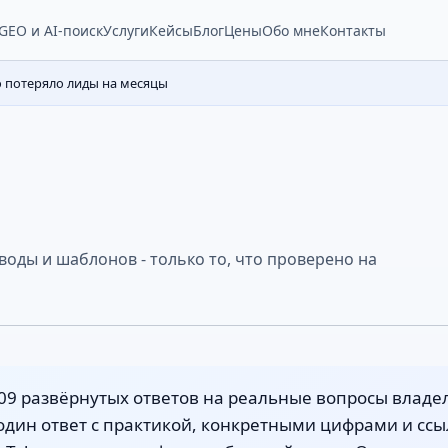
Услуги
Кейсы
Блог
Цены
Обо мне
Контакты
GEO и AI-поиск
о потеряло лиды на месяцы
воды и шаблонов - только то, что проверено на
509 развёрнутых ответов на реальные вопросы владе
 один ответ с практикой, конкретными цифрами и сс