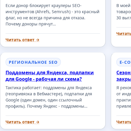
Если донор блокирует краулеры SEO-
В моей
инструментов (Ahrefs, Semrush) - это красный
товаро
флаг, но не всегда причина для отказа.
30 выг
Почему доноры прячут…
Читат
Читать ответ →
РЕГИОНАЛЬНОЕ SEO
E-C
Поддомены для Яндекса, подпапки
Сезон
для Google - рабочая ли схема?
закры
Тактика работает: поддомены для Яндекса
Я реко
(геопривязка в Вебмастере), подпапки для
от инд
Google (один домен, один ссылочный
практи
профиль). Почему Яндекс - поддомены…
привле
Читать ответ →
Читат