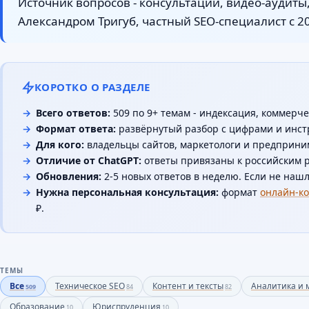
Источник вопросов - консультации, видео-аудиты
Александром Тригуб, частный SEO-специалист с 20
КОРОТКО О РАЗДЕЛЕ
Всего ответов:
509 по 9+ темам - индексация, коммерче
Формат ответа:
развёрнутый разбор с цифрами и инстр
Для кого:
владельцы сайтов, маркетологи и предпринима
Отличие от ChatGPT:
ответы привязаны к российским р
Обновления:
2-5 новых ответов в неделю. Если не нашл
Нужна персональная консультация:
формат
онлайн-ко
₽.
ТЕМЫ
Все
Техническое SEO
Контент и тексты
Аналитика и 
509
84
82
Образование
Юриспруденция
10
10