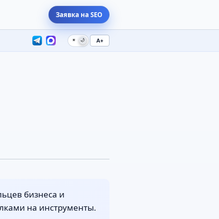
Заявка на SEO
☀
🌙
A+
льцев бизнеса и
ылками на инструменты.