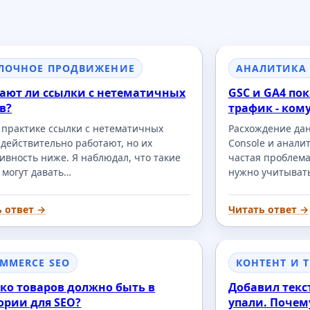
ЛОЧНОЕ ПРОДВИЖЕНИЕ
АНАЛИТИКА
ают ли ссылки с нетематичных
GSC и GA4 по
в?
трафик - ком
 практике ссылки с нетематичных
Расхождение дан
 действительно работают, но их
Console и анали
ивность ниже. Я наблюдал, что такие
частая проблема
 могут давать…
нужно учитывать
ь ответ →
Читать ответ →
OMMERCE SEO
КОНТЕНТ И 
ко товаров должно быть в
Добавил текс
ории для SEO?
упали. Почем