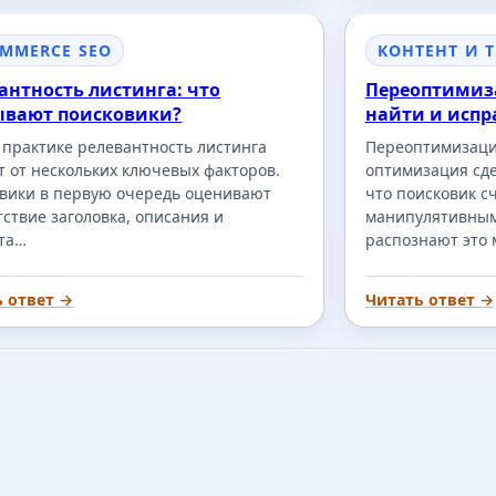
OMMERCE SEO
КОНТЕНТ И 
антность листинга: что
Переоптимиза
ывают поисковики?
найти и испр
 практике релевантность листинга
Переоптимизация
т от нескольких ключевых факторов.
оптимизация сде
вики в первую очередь оценивают
что поисковик с
тствие заголовка, описания и
манипулятивным.
та…
распознают это 
ь ответ →
Читать ответ →