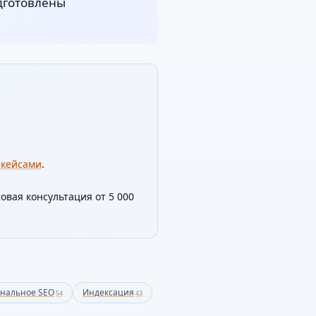
одготовлены
 кейсами
.
овая консультация от 5 000
ональное SEO
Индексация
54
43