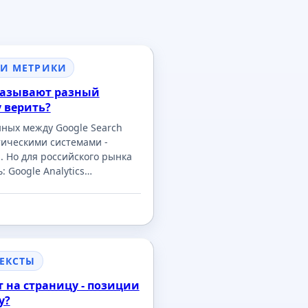
 И МЕТРИКИ
казывают разный
у верить?
ных между Google Search
тическими системами -
. Но для российского рынка
: Google Analytics…
ТЕКСТЫ
т на страницу - позиции
у?