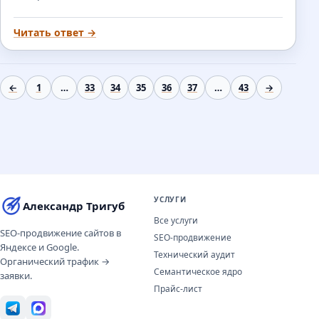
Читать ответ →
←
1
…
33
34
35
36
37
…
43
→
УСЛУГИ
Александр Тригуб
Все услуги
SEO-продвижение сайтов в
SEO-продвижение
Яндексе и Google.
Технический аудит
Органический трафик →
Семантическое ядро
заявки.
Прайс-лист