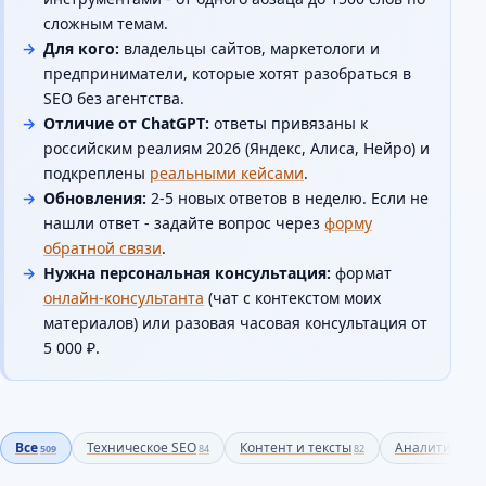
сложным темам.
Для кого:
владельцы сайтов, маркетологи и
предприниматели, которые хотят разобраться в
SEO без агентства.
Отличие от ChatGPT:
ответы привязаны к
российским реалиям 2026 (Яндекс, Алиса, Нейро) и
подкреплены
реальными кейсами
.
Обновления:
2-5 новых ответов в неделю. Если не
нашли ответ - задайте вопрос через
форму
обратной связи
.
Нужна персональная консультация:
формат
онлайн-консультанта
(чат с контекстом моих
материалов) или разовая часовая консультация от
5 000 ₽.
Все
Техническое SEO
Контент и тексты
Аналитика и 
509
84
82