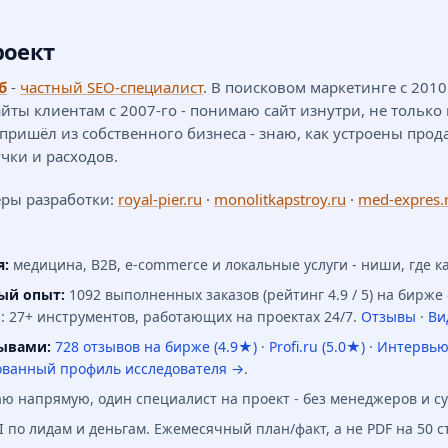
роект
б
-
частный SEO-специалист
. В поисковом маркетинге с 201
айты клиентам с 2007-го - понимаю сайт изнутри, не только 
 пришёл из собственного бизнеса - знаю, как устроены прод
чки и расходов.
ры разработки:
royal-pier.ru
·
monolitkapstroy.ru
·
med-expres.
я:
медицина, B2B, e-commerce и локальные услуги - ниши, где к
ый опыт:
1092 выполненных заказов (рейтинг 4.9 / 5) на бирже
: 27+ инструментов, работающих на проектах 24/7.
Отзывы
·
Ви
ывами:
728 отзывов на бирже (4.9★)
·
Profi.ru (5.0★)
·
Интервью
ванный профиль исследователя →
.
ю напрямую, один специалист на проект - без менеджеров и с
I по лидам и деньгам. Ежемесячный план/факт, а не PDF на 50 с