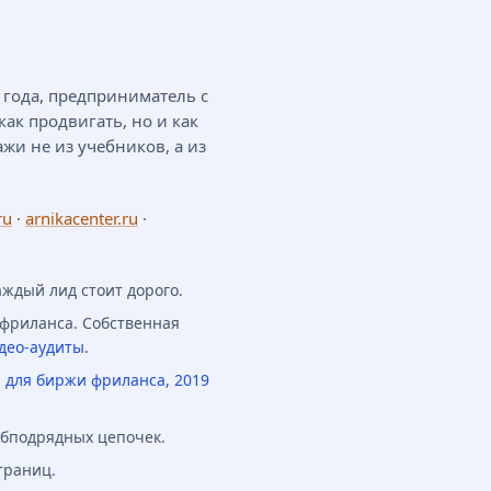
0 года, предприниматель с
как продвигать, но и как
ажи не из учебников, а из
ru
·
arnikacenter.ru
·
аждый лид стоит дорого.
 фриланса. Собственная
део-аудиты
.
 для биржи фриланса, 2019
убподрядных цепочек.
траниц.