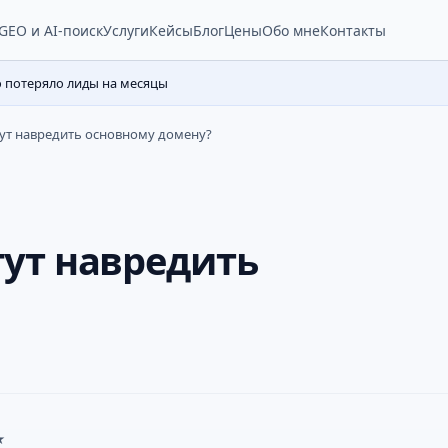
Услуги
Кейсы
Блог
Цены
Обо мне
Контакты
GEO и AI-поиск
о потеряло лиды на месяцы
т навредить основному домену?
ут навредить
★