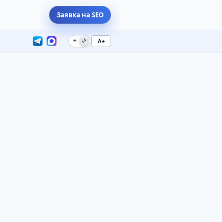
Заявка на SEO
☀
🌙
A+