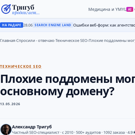
Тригуб
Медицина и YMYL
AI
продвигает…
28.06
Ошибки веб-форм: как агентств
НА РАДАРЕ
SEARCH ENGINE LAND
Главная
›
Спросили - отвечаю
›
Техническое SEO
›
Плохие поддомены могу
ТЕХНИЧЕСКОЕ SEO
Плохие поддомены мог
основному домену?
13.05.2026
Александр Тригуб
Частный SEO-специалист · с 2010 · 500+ аудитов · 1092 заказа · 4.9