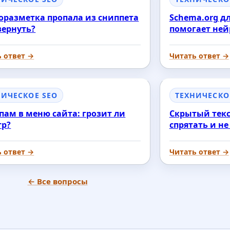
разметка пропала из сниппета
Schema.org дл
 вернуть?
помогает ней
ь ответ →
Читать ответ →
НИЧЕСКОЕ SEO
ТЕХНИЧЕСКО
пам в меню сайта: грозит ли
Скрытый текс
тр?
спрятать и н
ь ответ →
Читать ответ →
← Все вопросы