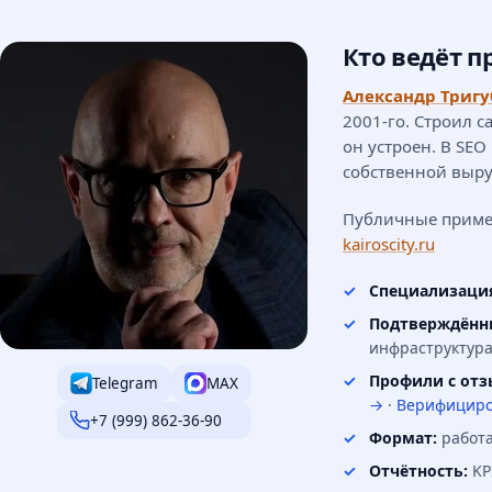
Кто ведёт п
Александр Тригу
2001-го. Строил с
он устроен. В SEO
собственной выру
Публичные приме
kairoscity.ru
Специализаци
Подтверждённ
инфраструктура
Профили с отз
Telegram
MAX
→
·
Верифициро
+7 (999) 862-36-90
Формат:
работа
Отчётность:
KP