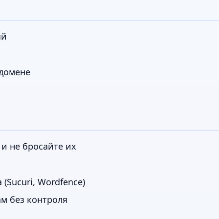
ый
ддомене
и не бросайте их
(Sucuri, Wordfence)
ам без контроля