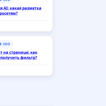
я AI: какая разметка
росетям?
Е SEO
т на странице: как
е получить фильтр?