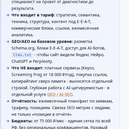
специалист на проект от диагностики до
результата.
Что входит в тариф:
стратегия, семантика,
техника, структура, контент под E-E-A-T,
коммерческие блоки, ссылки, ежемесячная
аналитика.
GEO/AEO на базовом уровне:
разметка
Schema.org, блоки E-E-A-T, доступ для AI-ботов,
- чтобы сайт видели Яндекс Нейро,
llms.txt
ChatGPT и Perplexity.
Что НЕ входит:
платные сервисы (Keyso,
Screaming Frog от 18 000 ₽/год), покупка ссылок,
копирайтинг сверх лимита - выносятся отдельной
строкой. Глубокая работа с AI-цитируемостью - в
отдельной услуге
GEO / AI-SEO
.
Отчётность:
ежемесячный план/факт по заявкам,
трафику, позициям. Связка SEO-метрик с лидами,
не только «позиции в отчёте».
Бюджеты:
от 75 000 ₽/мес - единая сетка по всей
РФ, без региональных коэффициентов. Разовый