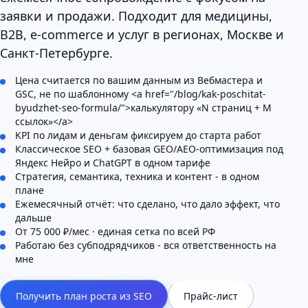
заявки и продажи. Подходит для медицины,
B2B, e-commerce и услуг в регионах, Москве и
Санкт-Петербурге.
Цена считается по вашим данным из Вебмастера и
GSC, не по шаблонному <a href="/blog/kak-poschitat-
byudzhet-seo-formula/">калькулятору «N страниц + M
ссылок»</a>
KPI по лидам и деньгам фиксируем до старта работ
Классическое SEO + базовая GEO/AEO-оптимизация под
Яндекс Нейро и ChatGPT в одном тарифе
Стратегия, семантика, техника и контент - в одном
плане
Ежемесячный отчёт: что сделано, что дало эффект, что
дальше
От 75 000 ₽/мес · единая сетка по всей РФ
Работаю без субподрядчиков - вся ответственность на
мне
Получить план роста из SEO
Прайс-лист