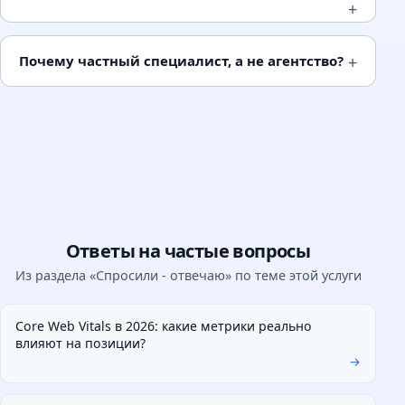
Внутренняя оптимизация
Всё что делается на сайте и находится под прямым
Почему частный специалист, а не агентство?
контролем.
Структура URL и навигация
Мета-теги Title, Description, H1
Контент страниц и перелинковка
Скорость загрузки и
Core Web Vitals
Микроразметка Schema.org
Ответы на частые вопросы
Из раздела «Спросили - отвечаю» по теме этой услуги
OFF-PAGE
Внешняя оптимизация
Core Web Vitals в 2026: какие метрики реально
влияют на позиции?
Всё что происходит за пределами сайта и формирует
→
авторитет домена.
Тематические ссылки с отраслевых площадок