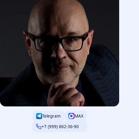
Мой подход: 7 этапов работы
Бриф и постановка KPI
1
▼
Технический аудит
2
▼
Сбор семантики и анализ
3
▼
конкурентов
Техническая оптимизация
4
▼
Telegram
MAX
Контентная оптимизация и E-E-A-T
5
▼
+7 (999) 862-36-90