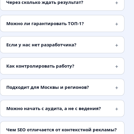
Контент отвечает на интент.
Страница даёт
Через сколько ждать результат?
то, что пользователь ожидает найти.
Несоответствие интенту поисковик видит
Можно ли гарантировать ТОП-1?
через поведенческие сигналы.
Авторитет домена накапливается.
Внешние
ссылки и сигналы доверия (
E-E-A-T
) строятся
Если у нас нет разработчика?
годами. Новый домен проигрывает старому
при прочих равных.
Как контролировать работу?
Поведение пользователя - сигнал.
Яндекс
активно использует данные о поведении:
время на сайте, возврат в выдачу, CTR
Подходит для Москвы и регионов?
сниппета. Плохие
поведенческие факторы
роняют позиции быстрее любой санкции.
Можно начать с аудита, а не с ведения?
Виды SEO-оптимизации
Чем SEO отличается от контекстной рекламы?
ON-PAGE