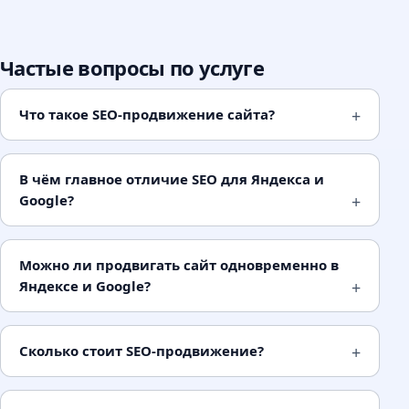
Конверсия из органики в 1,5-2 раза выше, чем из
контекста.
Частые вопросы по услуге
Как работает SEO: 5 принципов
Что такое SEO-продвижение сайта?
Семантика определяет видимость.
Поисковик показывает страницу по запросу
только если считает её релевантной.
В чём главное отличие SEO для Яндекса и
Google?
Семантическое ядро - карта запросов с
привязкой к страницам - это фундамент всей
работы.
Можно ли продвигать сайт одновременно в
Техническое состояние - фундамент.
Яндексе и Google?
Поисковик должен корректно обойти и
проиндексировать сайт. Ошибки индексации,
Сколько стоит SEO-продвижение?
дубли, медленная загрузка блокируют рост
независимо от качества контента.