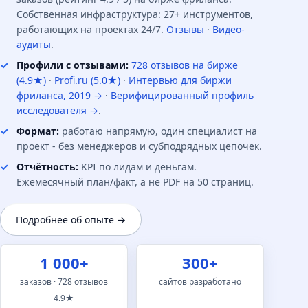
Собственная инфраструктура: 27+ инструментов,
Семантика
работающих на проектах 24/7.
Отзывы
·
Видео-
аудиты
.
Сбор запросов, кластеризация
Профили с отзывами:
728 отзывов на бирже
по интентам, распределение
(4.9★)
·
Profi.ru (5.0★)
·
Интервью для биржи
по страницам
фриланса, 2019 →
·
Верифицированный профиль
исследователя →
.
1-2 недели
Формат:
работаю напрямую, один специалист на
Карта запросов для
проект - без менеджеров и субподрядных цепочек.
оптимизации
Отчётность:
KPI по лидам и деньгам.
Ежемесячный план/факт, а не PDF на 50 страниц.
Внутренняя оптимизация
Подробнее об опыте →
Мета-теги, H1-H4, контент,
коммерческие сигналы,
1 000+
300+
перелинковка
заказов · 728 отзывов
сайтов разработано
2-4 недели
4.9★