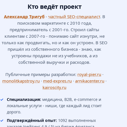
Кто ведёт проект
Ссылочное продвижение
6
▼
Александр Тригуб
-
частный SEO-специалист
. В
поисковом маркетинге с 2010 года,
Аналитика и отчётность
7
▼
предприниматель с 2001-го. Строил сайты
клиентам с 2007-го - понимаю сайт изнутри, не
только как продвигать, но и как он устроен. В SEO
Какие работы входят в SEO-продвижение
пришёл из собственного бизнеса - знаю, как
устроены продажи не из учебников, а из
Виды работ в SEO-продвижении
собственной выручки и расходов.
ВИД РАБОТ
ЧТО ВКЛЮЧАЕТ
СРОК
ЭФФЕКТ
Технический аудит
Публичные примеры разработки:
royal-pier.ru
·
monolitkapstroy.ru
·
med-expres.ru
·
arnikacenter.ru
·
Индексация, скорость, дубли,
kairoscity.ru
robots.txt, Core Web Vitals,
микроразметка
Специализация:
медицина, B2B, e-commerce и
локальные услуги - ниши, где каждый лид стоит
1-2 недели
дорого.
Подтверждённый опыт:
1092 выполненных
Устранение блокеров роста
заказов (рейтинг 4.9 / 5) на бирже фриланса.