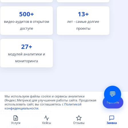
Рост по НЧ/СЧ через 2-4 месяца
500+
13+
Контент-маркетинг
видео-аудитов в открытом
лет - самые долгие
доступе
проекты
Посадочные, экспертные
статьи, обновление текстов
27+
Ongoing
модулей аналитики и
мониторинга
Расширение семантического
охвата
Локальное SEO
💬
Мы используем файлы cookie и сервисы аналитики
Яндекс.Карты, Google Business,
(Яндекс.Метрика) для улучшения работы сайта. Продолжая
Принять
использовать сайт, вы соглашаетесь с
Политикой
отзывы, гео-страницы
конфиденциальности
.
Похожие услуги
2-4 недели
Услуги
Кейсы
Отзывы
Заявка
SEO-аудит сайта