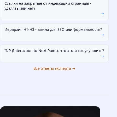
Ссылки на закрытые от индексации страницы -
Упоминания в справочниках и каталогах
удалять или нет?
→
Отзывы и социальные сигналы
Digital PR и гостевые публикации
Яндекс Бизнес и гео-присутствие
Иерархия H1-H3 - важна для SEO или формальность?
→
INP (Interaction to Next Paint): что это и как улучшить?
TECHNICAL
→
Техническая оптимизация
Все ответы эксперта →
Фундамент, без которого остальное даёт
непредсказуемый результат.
Корректная индексация (robots.txt, sitemap)
Устранение дублей и битых ссылок
HTTPS, мобильная версия
Скорость: LCP менее 2,5с, INP менее 200мс
Устранение каннибализации запросов