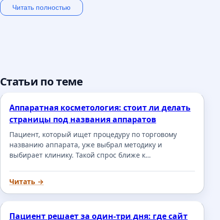
Читать полностью
Что даёт SEO-продвижение бизнесу
📈
Трафик без оплаты за клик
Статьи по теме
Клик из Директа в Москве - от 100 до 1500 руб.
Органический посетитель бесплатен после
Аппаратная косметология: стоит ли делать
вложений в продвижение. При бюджете 75 000 руб./
страницы под названия аппаратов
мес SEO окупается на 4-6 месяц.
Пациент, который ищет процедуру по торговому
названию аппарата, уже выбрал методику и
выбирает клинику. Такой спрос ближе к…
🔒
Читать →
Долгосрочный эффект
Позиции не исчезают при остановке бюджета.
Правильно построенный сайт продолжает
Пациент решает за один-три дня: где сайт