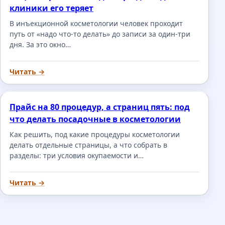
привлекать трафик месяцами. Контекстная реклама
клиники его теряет
останавливается вместе с деньгами.
В инъекционной косметологии человек проходит
путь от «надо что-то делать» до записи за один-три
дня. За это окно…
🎯
Читать →
Охват тысяч запросов
Контекст запускают по 20-50 запросам. SEO при
Прайс на 80 процедур, а страниц пять: под
правильной структуре приводит трафик по сотням и
тысячам запросов - от высокочастотных до длинного
что делать посадочные в косметологии
хвоста.
Как решить, под какие процедуры косметологии
делать отдельные страницы, а что собрать в
разделы: три условия окупаемости и…
✅
Читать →
Доверие пользователя
Сайты из органической выдачи воспринимаются как
более авторитетные, чем рекламные объявления.