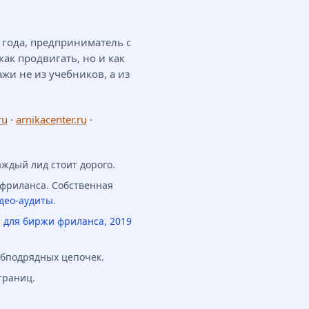
0 года, предприниматель с
как продвигать, но и как
ажи не из учебников, а из
ru
·
arnikacenter.ru
·
аждый лид стоит дорого.
 фриланса. Собственная
део-аудиты
.
 для биржи фриланса, 2019
убподрядных цепочек.
траниц.