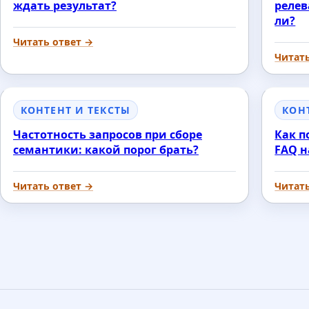
ждать результат?
релев
ли?
Читать ответ →
Читат
КОНТЕНТ И ТЕКСТЫ
КОН
Частотность запросов при сборе
Как п
семантики: какой порог брать?
FAQ н
Читать ответ →
Читат