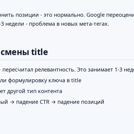
ронить позиции - это нормально. Google переоцен
3 недели - проблема в новых мета-тегах.
смены title
→ пересчитал релевантность. Это занимает 1-3 не
и формулировку ключа в title
ет другой тип контента
ный → падение CTR → падение позиций