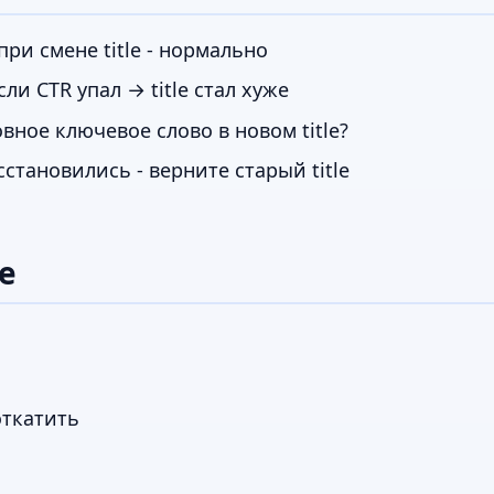
ри смене title - нормально
ли CTR упал → title стал хуже
вное ключевое слово в новом title?
становились - верните старый title
e
откатить