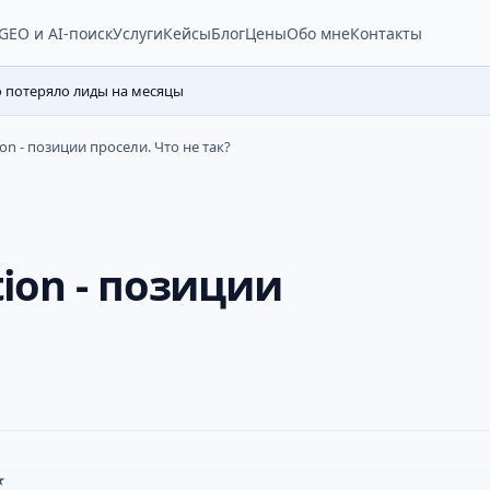
Услуги
Кейсы
Блог
Цены
Обо мне
Контакты
GEO и AI-поиск
о потеряло лиды на месяцы
ion - позиции просели. Что не так?
tion - позиции
★