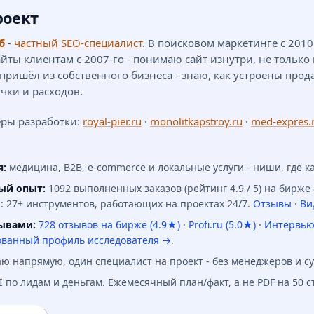
роект
б
-
частный SEO-специалист
. В поисковом маркетинге с 201
айты клиентам с 2007-го - понимаю сайт изнутри, не только 
 пришёл из собственного бизнеса - знаю, как устроены прод
чки и расходов.
ры разработки:
royal-pier.ru
·
monolitkapstroy.ru
·
med-expres.
я:
медицина, B2B, e-commerce и локальные услуги - ниши, где к
ый опыт:
1092 выполненных заказов (рейтинг 4.9 / 5) на бирже
: 27+ инструментов, работающих на проектах 24/7.
Отзывы
·
Ви
ывами:
728 отзывов на бирже (4.9★)
·
Profi.ru (5.0★)
·
Интервью
ванный профиль исследователя →
.
ю напрямую, один специалист на проект - без менеджеров и с
I по лидам и деньгам. Ежемесячный план/факт, а не PDF на 50 с