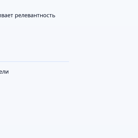
ивает релевантность
дели