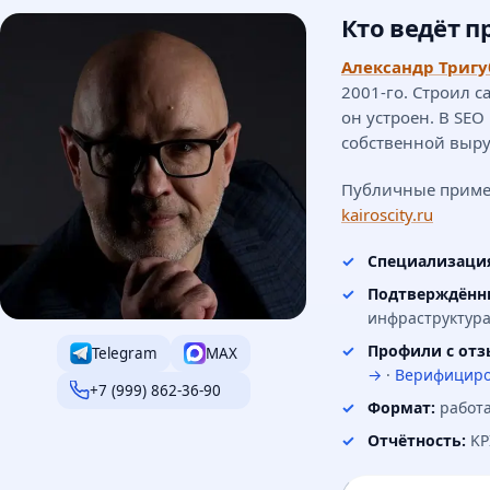
Кто ведёт п
Александр Тригу
2001-го. Строил с
он устроен. В SEO
собственной выру
Публичные приме
kairoscity.ru
Специализаци
Подтверждённ
инфраструктура
Профили с отз
Telegram
MAX
→
·
Верифициро
+7 (999) 862-36-90
Формат:
работа
Отчётность:
KP