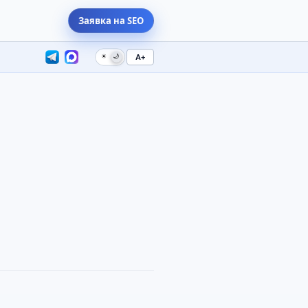
Заявка на SEO
☀
🌙
A+