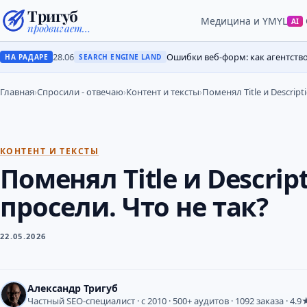
Тригуб
Медицина и YMYL
AI
продвигает…
28.06
Ошибки веб-форм: как агентств
НА РАДАРЕ
SEARCH ENGINE LAND
Главная
›
Спросили - отвечаю
›
Контент и тексты
›
Поменял Title и Descript
КОНТЕНТ И ТЕКСТЫ
Поменял Title и Descrip
просели. Что не так?
22.05.2026
Александр Тригуб
Частный SEO-специалист · с 2010 · 500+ аудитов · 1092 заказа · 4.9